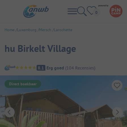
Home
Luxemburg
Mersch
Larochette
hu Birkelt Village
Camping overzicht
8.1
Erg goed
(
104
Recensies
)
Direct boekbaar