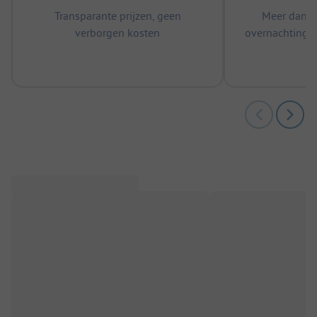
Transparante prijzen, geen
Meer dan 5
verborgen kosten
overnachtingen
m