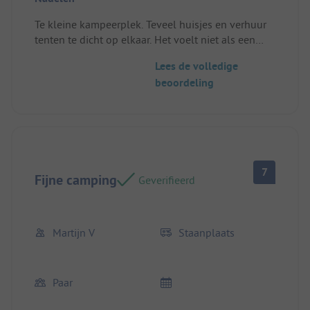
Te kleine kampeerplek. Teveel huisjes en verhuur
tenten te dicht op elkaar. Het voelt niet als een
camping voor een eigen kampeermiddel.tussen de
Lees de volledige
chalets.
beoordeling
Standplaats/Huuraccommodatie: Te kleine
kampeerplaats toegewezen na reservering
ondanks opgave van lengte.
En nieuwe plek regelen ging moeizaam.
7
Fijne camping
Geverifieerd
Martijn V
Staanplaats
Paar