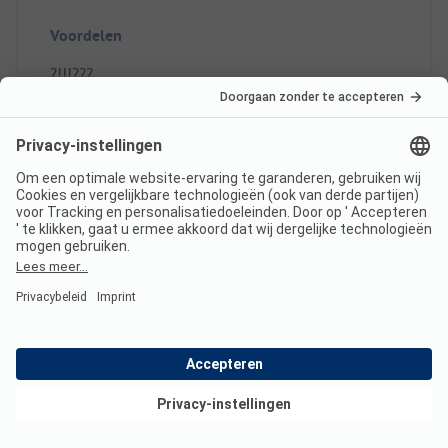
Voordelen
?!!!???
Standplaats/Huuraccommodatie: ?!!!??
Lees de volledige
beoordeling
8
Met de caravan paar
Geverifieerd
dagen op camping
birkelt
Bekijk deals
Hanneke K
Staanplaats