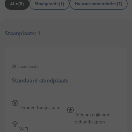
Alle
(
8
)
Staanplaats
(
1
)
Huuraccommodaties
(
7
)
Staanplaats
:
1
1/
5
Staanplaats
Standaard standplaats
Honden toegestaan
Toegankelijk voor
gehandicapten
WiFi