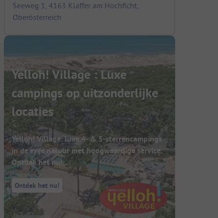
Seeweg 1, 4163 Klaffer am Hochficht,
Oberösterreich
Yelloh! Village : Luxe
campings op uitzonderlijke
locaties
Yelloh! Village: luxe 4- & 5-sterrencampings
in de vrije natuur met hoogwaardige service.
Ontdek het nu!
Ontdek het nu!