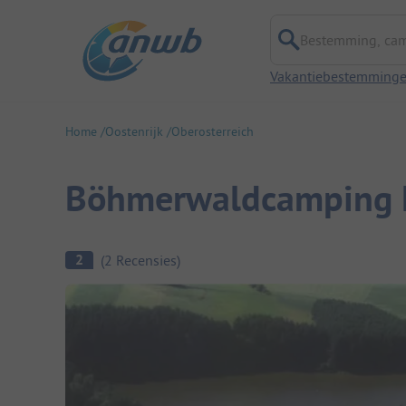
Bestemming, campi
Vakantiebestemming
Home
Oostenrijk
Oberosterreich
Böhmerwaldcamping K
Camping overzicht
2
(
2
Recensies
)