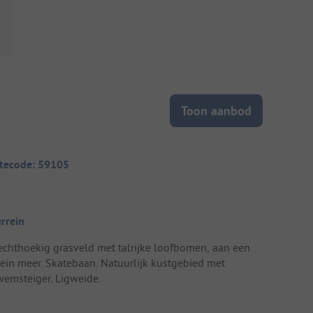
Toon aanbod
itecode: 59105
errein
echthoekig grasveld met talrijke loofbomen, aan een
lein meer. Skatebaan. Natuurlijk kustgebied met
wemsteiger. Ligweide.