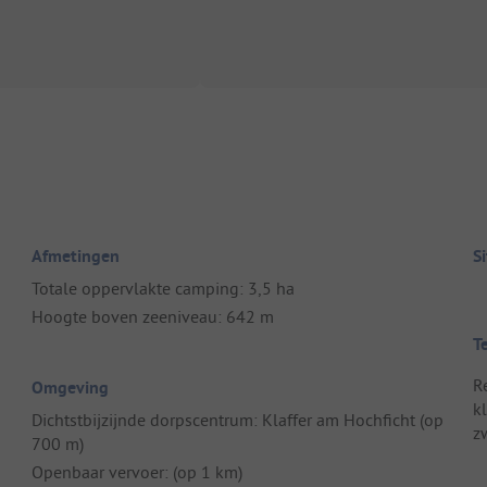
Afmetingen
S
Totale oppervlakte camping: 3,5 ha
Hoogte boven zeeniveau: 642 m
T
R
Omgeving
k
Dichtstbijzijnde dorpscentrum: Klaffer am Hochficht (op
z
700 m)
Openbaar vervoer: (op 1 km)