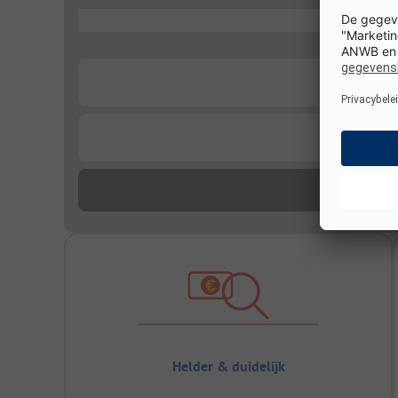
...
...
...
Helder & duidelijk