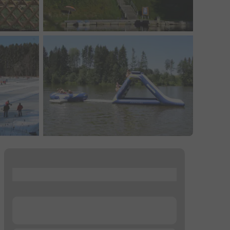
...
...