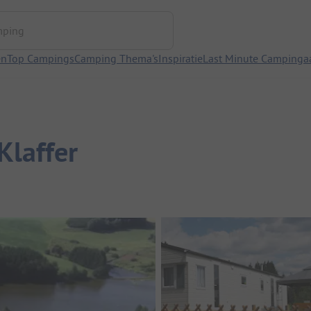
ng
en
Top Campings
Camping Thema's
Inspiratie
Last Minute Campinga
laffer