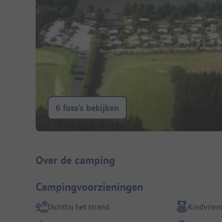
6 foto’s bekijken
Camping introductie
Over de camping
Campingvoorzieningen
Dichtbij het strand
Kindvriend