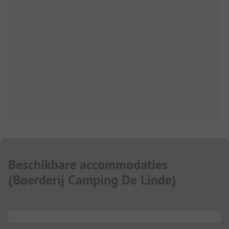
Beschikbare accommodaties
(
Boerderij Camping De Linde
)
...