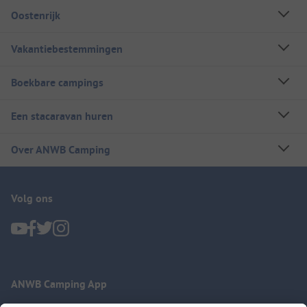
Oostenrijk
Vakantiebestemmingen
Boekbare campings
Een stacaravan huren
Over ANWB Camping
Volg ons
ANWB Camping App