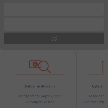
...
...
Helder & duidelijk
Cijfers s
Transparante prijzen, geen
Meer dan 5
verborgen kosten
overnachtingen
m