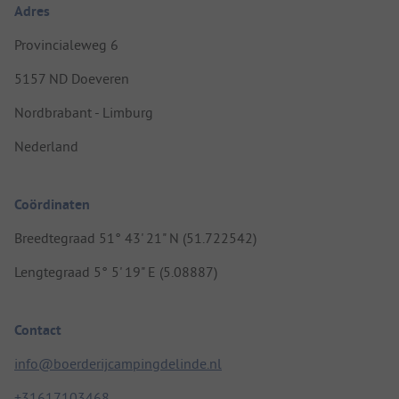
Adres
Provincialeweg 6
5157 ND Doeveren
Nordbrabant - Limburg
Nederland
Coördinaten
Breedtegraad 51° 43' 21" N (51.722542)
Lengtegraad 5° 5' 19" E (5.08887)
Contact
info@boerderijcampingdelinde.nl
+31617103468