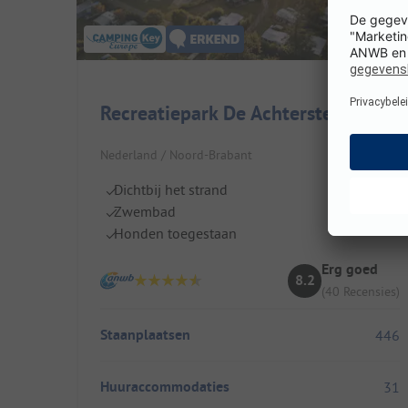
Recreatiepark De Achterste Hoef
Nederland / Noord-Brabant
Dichtbij het strand
Zwembad
Honden toegestaan
Erg goed
8.2
(40 Recensies)
Staanplaatsen
446
Huuraccommodaties
31