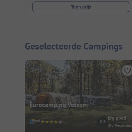
Toon prijs
Geselecteerde Campings
Eurocamping Vessem
Erg goed
8.3
(80 Recensies