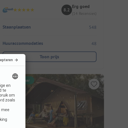
Erg goed
8.2
(14 Recensies)
Staanplaatsen
548
Huuraccommodaties
48
Toon prijs
Direct boekbaar