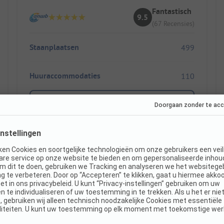
Fantastisch
9.5
(67 Recensies)
Staanplaatsen
499
Huuraccommodaties
110
Toon prijs
Direct boekbaar