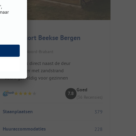
Lake Resort Beekse Bergen
Nederland / Noord-Brabant
Safaripark direct naast de deur
Groot meer met zandstrand
Echt geweldig voor gezinnen
Goed
7.8
(36 Recensies)
Staanplaatsen
379
Huuraccommodaties
228