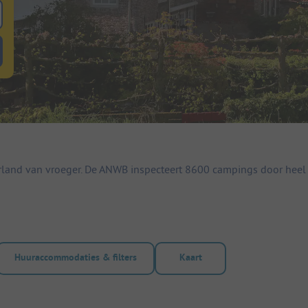
 zoeken naar staanplaatsen
lterknop huuraccommodaties om te zoeken naar huuraccommodaties
and van vroeger. De ANWB inspecteert 8600 campings door heel 
Huuraccommodaties & filters
Kaart