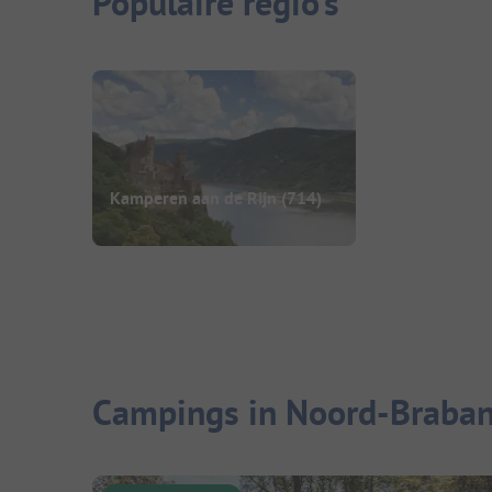
Populaire regio's
Kamperen aan de Rijn
(714)
Campings in Noord-Braban