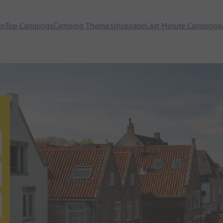
en
Top Campings
Camping Thema's
Inspiratie
Last Minute Campinga