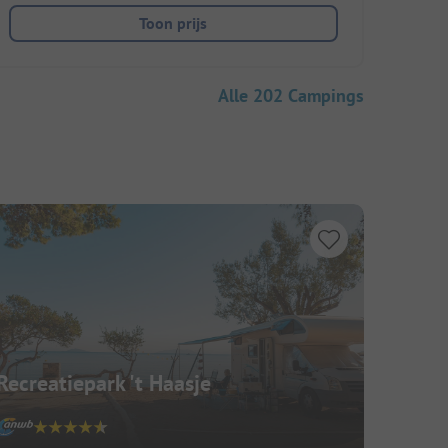
Toon prijs
Alle 202 Campings
Recreatiepark 't Haasje