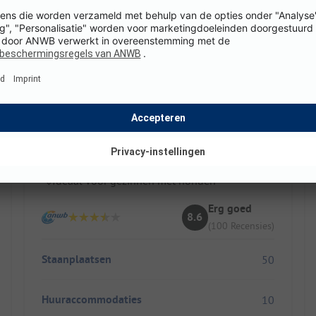
Camping Liesbos
Nederland / Noord-Brabant / Breda
Gemoedelijke, groene camping bij Breda
Verwarmd zwembad & peuterbad
Ideaal voor gezinnen met honden
Erg goed
8.6
(100 Recensies)
Staanplaatsen
50
Huuraccommodaties
10