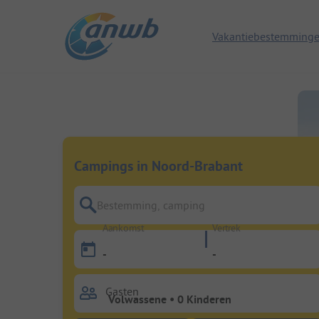
Vakantiebestemming
Campings in Noord-Brabant
Bestemming, camping
Aankomst
Vertrek
-
-
Gasten