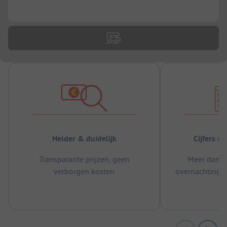
...
Helder & duidelijk
Cijfers s
Transparante prijzen, geen
Meer dan 5
verborgen kosten
overnachtingen
m