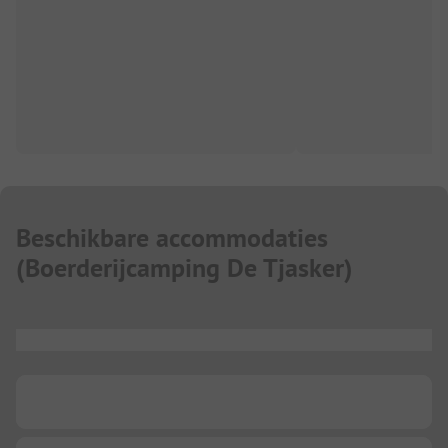
Beschikbare accommodaties
(
Boerderijcamping De Tjasker
)
...
...