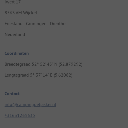
Iwert 17
8563 AM Wijckel
Friesland - Groningen - Drenthe
Nederland
Coördinaten
Breedtegraad 52° 52' 45" N (52.879292)
Lengtegraad 5° 37' 14" E (5.62082)
Contact
info@campingdetjasker.nl
+31631269635