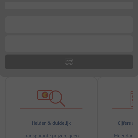
...
...
...
Helder & duidelijk
Cijfers s
Transparante prijzen, geen
Meer dan 5