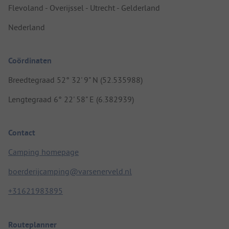
Flevoland - Overijssel - Utrecht - Gelderland
Nederland
Coördinaten
Breedtegraad 52° 32' 9" N (52.535988)
Lengtegraad 6° 22' 58" E (6.382939)
Contact
Camping homepage
boerderijcamping@varsenerveld.nl
+31621983895
Routeplanner