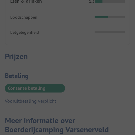
Eten & drinken
1.3
Boodschappen
Eetgelegenheid
Prijzen
Betaalinformatie
Betaling
Contante betaling
Vooruitbetaling verplicht
Meer informatie over
Boerderijcamping Varsenerveld