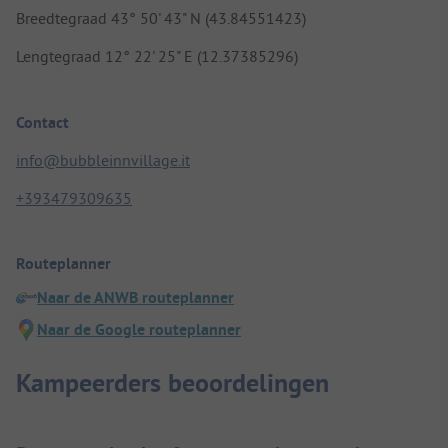
Breedtegraad 43° 50' 43" N (43.84551423)
Lengtegraad 12° 22' 25" E (12.37385296)
Contact
info@bubbleinnvillage.it
+393479309635
Routeplanner
Naar de ANWB routeplanner
Naar de Google routeplanner
Kampeerders beoordelingen