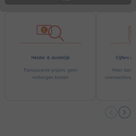
Helder & duidelijk
Cijfers s
Transparante prijzen, geen
Meer dan 5
verborgen kosten
overnachtingen
m