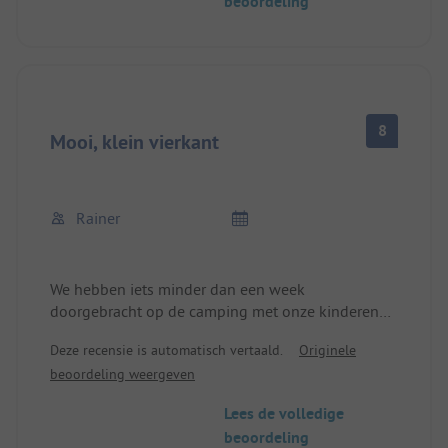
beoordeling
8
Mooi, klein vierkant
Rainer
We hebben iets minder dan een week
doorgebracht op de camping met onze kinderen
en kleinkinderen, wij met de caravan, de kinderen
Deze recensie is automatisch vertaald.
Originele
met de tent. Zelfs de telefonische reservering
beoordeling weergeven
vanuit Flensburg verliep heel goed. Het Zwitserse
echtpaar dat de camping een half jaar geleden
Lees de volledige
heeft overgenomen, sprak Duits en was zeer
beoordeling
behulpzaam. We kregen ruime, mooie plaatsen