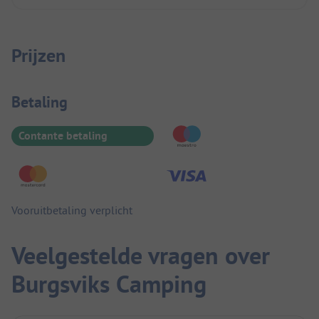
kunnen geven.
Prijzen
Betaalinformatie
Betaling
Contante betaling
Vooruitbetaling verplicht
Veelgestelde vragen over
Burgsviks Camping