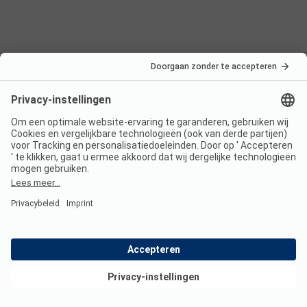
Nederland
Frankrijk
Italië
Kroatië
Oostenrijk
Vakantiebestemmingen
Boekbare campings
Een stacaravan huren