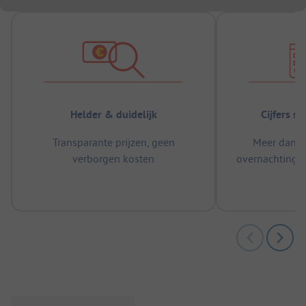
Helder & duidelijk
Cijfers s
Transparante prijzen, geen
Meer dan 5
verborgen kosten
overnachtingen
m