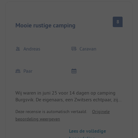
8
Mooie rustige camping
Andreas
Caravan
Paar
Wij waren in juni 25 voor 14 dagen op camping
Burgsvik. De eigenaars, een Zwitsers echtpaar, zijn
erg aardig en behulpzaam. De plek is zeer goed
Deze recensie is automatisch vertaald.
Originele
onderhouden en is uitstekend geschikt om het
beoordeling weergeven
zuiden en het midden van Gotland te verkennen.
Perfect ook voor fietsers, want de Gotlandsleden
Lees de volledige
(fietspad) begint direct bij de camping. Een