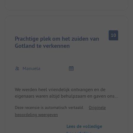
10
Prachtige plek om het zuiden van
Gotland te verkennen
Manuela
We werden heel vriendelijk ontvangen en de
eigenaars waren altijd behulpzaam en gaven ons
tips voor ons verblijf. Het sanitair was schoon en
Deze recensie is automatisch vertaald.
Originele
goed onderhouden. Wasruimte aanwezig. De
beoordeling weergeven
camping heeft alles wat je nodig hebt om het
centrum en het zuiden van Gotland te ontdekken.
Lees de volledige