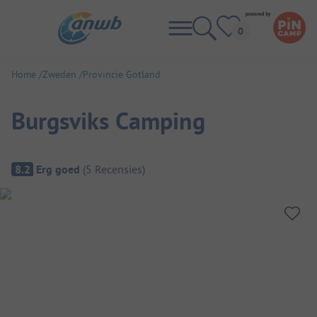
Home
Zweden
Provincie Gotland
Burgsviks Camping
Camping overzicht
8.2
Erg goed
(
5
Recensies
)