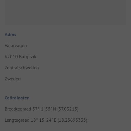
Adres
Valarvägen
62010 Burgsvik
Zentralschweden
Zweden
Coördinaten
Breedtegraad 57° 1' 55" N (57.03215)
Lengtegraad 18° 15' 24" E (18.25693333)