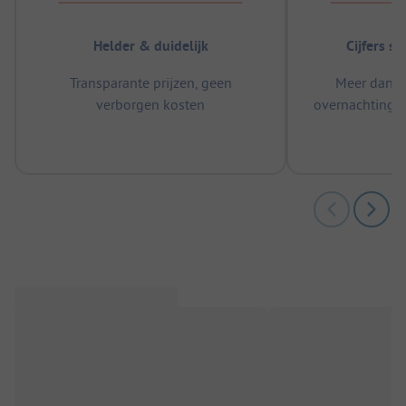
Helder & duidelijk
Cijfers s
Transparante prijzen, geen
Meer dan 5
verborgen kosten
overnachtingen
m