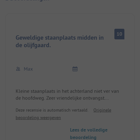
10
Geweldige staanplaats midden in
de olijfgaard.
Max
Kleine staanplaats in het achterland niet ver van
de hoofdweg. Zeer vriendelijke ontvangst.
Elektriciteit en water beschikbaar. Sanitair goed.
Deze recensie is automatisch vertaald.
Originele
We komen graag terug.
beoordeling weergeven
Lees de volledige
beoordeling