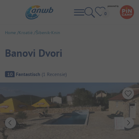
Home
Kroatië
Šibenik-Knin
Banovi Dvori
Camping overzicht
10
Fantastisch
(
1
Recensie
)