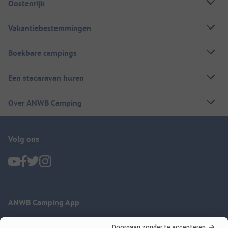
Oostenrijk
Vakantiebestemmingen
Boekbare campings
Een stacaravan huren
Over ANWB Camping
Volg ons
ANWB Camping App
nu gratis gebruiken