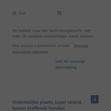
Paar
We hebben maar één nacht doorgebracht, niet
meer. De sanitaire voorzieningen waren extreem
vervallen, niet schoon, met schimmel in de
Deze recensie is automatisch vertaald.
Originele
hoeken en veel spinnenwebben.
beoordeling weergeven
Lees de volledige
beoordeling
6
Ordentelijke plaats, super strand,
tussen blaffende honden