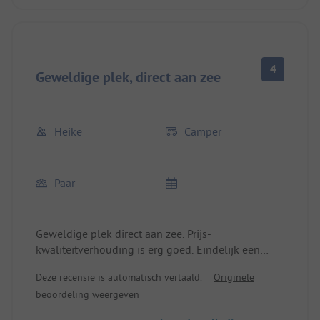
4
Geweldige plek, direct aan zee
Heike
Camper
Paar
Geweldige plek direct aan zee. Prijs-
kwaliteitverhouding is erg goed. Eindelijk een
strand zonder stenen. Het sanitair is schoon. Ik
Deze recensie is automatisch vertaald.
Originele
geef de voorkeur aan verouderd maar schoon, dan
beoordeling weergeven
nieuw maar vies. We waren vorig jaar in Spanje op
een 5-sterren plek die meer dan het dubbele