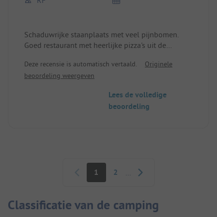
RF
Schaduwrijke staanplaats met veel pijnbomen.
Goed restaurant met heerlijke pizza's uit de
houtoven 😋 Sanitair OK 🤔 maar oud dus voor
Deze recensie is automatisch vertaald.
Originele
verbetering vatbaar.
beoordeling weergeven
Lees de volledige
beoordeling
Paginering
1
2
...
Classificatie van de camping