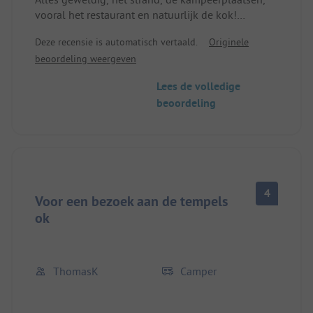
vooral het restaurant en natuurlijk de kok!
Ook de omgeving is vriendelijk, behulpzaam en
Deze recensie is automatisch vertaald.
Originele
interessant.
beoordeling weergeven
We komen graag terug
Lees de volledige
beoordeling
4
Voor een bezoek aan de tempels
ok
ThomasK
Camper