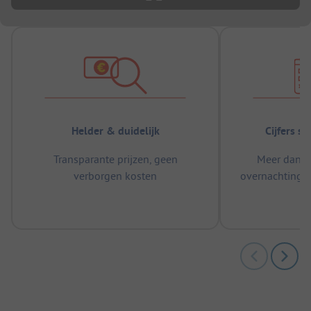
Helder & duidelijk
Cijfers s
Transparante prijzen, geen
Meer dan 5
verborgen kosten
overnachtingen
m