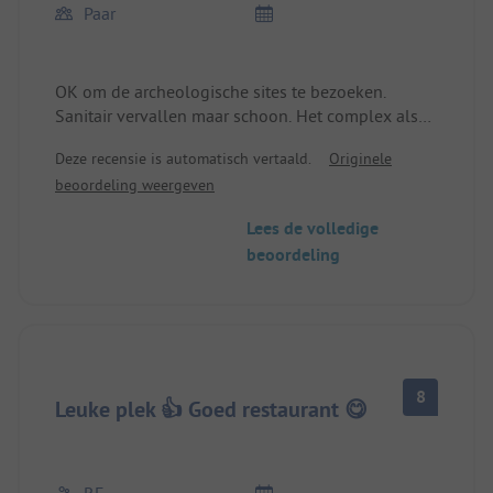
Paar
OK om de archeologische sites te bezoeken.
Sanitair vervallen maar schoon. Het complex als
geheel maakt een verouderde indruk. Ik zou er
Deze recensie is automatisch vertaald.
Originele
geen €50 voor betalen.
beoordeling weergeven
Lees de volledige
beoordeling
8
Leuke plek 👍 Goed restaurant 😋