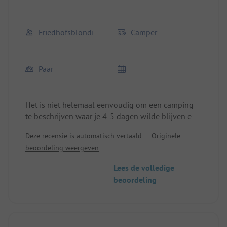
Friedhofsblondi
Camper
Paar
Het is niet helemaal eenvoudig om een camping
te beschrijven waar je 4-5 dagen wilde blijven en
uiteindelijk 15 dagen was. We hadden het geluk
Deze recensie is automatisch vertaald.
Originele
een grote standplaats te krijgen waar we onze
beoordeling weergeven
camper konden parkeren en toch nog 5 meter
ruimte voor de deur hadden. Verder konden we
Lees de volledige
onze twee fietsen, twee motoren en ook de
beoordeling
aanhanger op de plaats ervoor parkeren. De
standplaats was bedekt met een, iets verouderd,
waterdoorlatend zeil en daardoor bleef ons tapijt
schoon. Het geweldige strand ligt op 50 meter