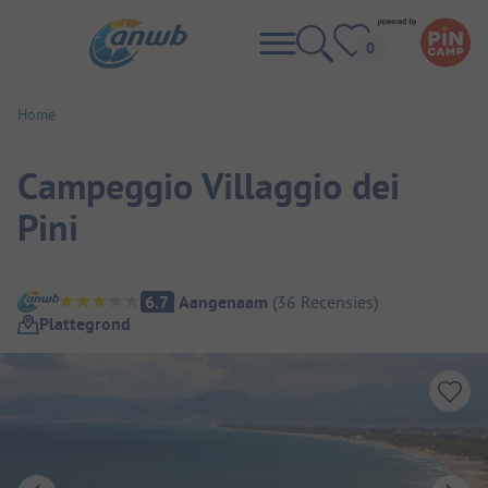
Home
Campeggio Villaggio dei
Pini
Camping overzicht
6.7
Aangenaam
(
36
Recensies
)
Plattegrond