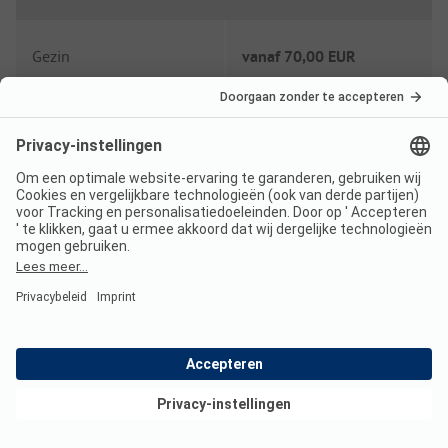
Gezin
vanaf
70,00 EUR
Stel
vanaf
55,00 EUR
Laagseizoen prijs per nacht
Gezin
vanaf
35,00 EUR
Stel
vanaf
30,00 EUR
Bekijk deals