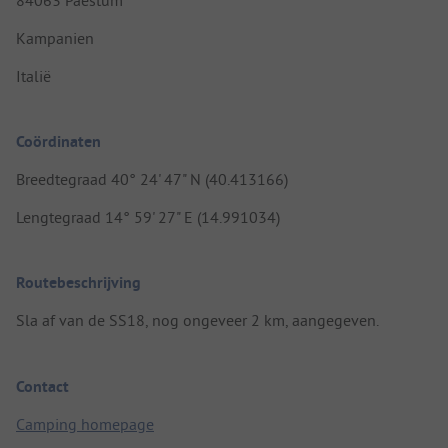
Kampanien
Italië
Coördinaten
Breedtegraad 40° 24' 47" N (40.413166)
Lengtegraad 14° 59' 27" E (14.991034)
Routebeschrijving
Sla af van de SS18, nog ongeveer 2 km, aangegeven.
Contact
Camping homepage