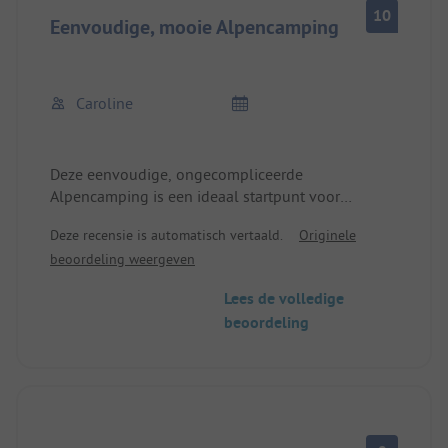
10
Eenvoudige, mooie Alpencamping
Caroline
Deze eenvoudige, ongecompliceerde
Alpencamping is een ideaal startpunt voor
excursies van Grächen tot Zermatt. Sinds augustus
Deze recensie is automatisch vertaald.
Originele
is er een extra sanitaircontainer. Aangezien de
beoordeling weergeven
camping gesloten is vanwege lawinegevaar,
mogen er geen vaste gebouwen meer worden
Lees de volledige
opgericht. 24/7 warm water om te douchen!
beoordeling
Online reserveren wordt aanbevolen.
Wie **** luxe zoekt, moet meteen naar Zermatt
gaan.