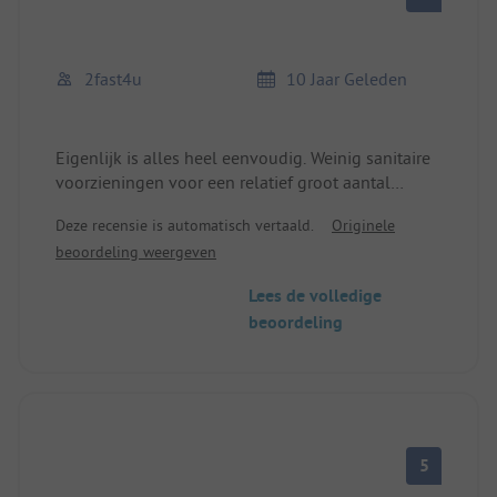
2fast4u
10 Jaar Geleden
Eigenlijk is alles heel eenvoudig. Weinig sanitaire
voorzieningen voor een relatief groot aantal
gasten. Weide met sanitair is een goede
Deze recensie is automatisch vertaald.
Originele
omschrijving. Typische Zwitserse prijsstelling, die
beoordeling weergeven
snel vergeten wordt met het oog op het geweldige
landschap. Als je tot Zermatt fietst, ben je daar
Lees de volledige
snel overheen ;-)
beoordeling
Zeer gemengd publiek, van outdoorfreaks tot
JackWolfskin-halfschoenwandelaars.
Al met al: een functionele plek in een prachtig
landschap. We komen terug!
5