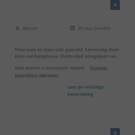
6
Balloni
10 Jaar Geleden
Mooi ruim en bijna vlak grasveld. Eenvoudig maar
klein sanitairgebouw. Elektriciteit inbegrepen via
CEE-stekker, dus geen Zwitsers systeem. WLAN 2€
Deze recensie is automatisch vertaald.
Originele
per apparaat, dus iPhone en iPad samen is niet
beoordeling weergeven
mogelijk. Spoorlijn rijdt direct langs de rivier. Ook
's nachts om het uur. Maar we hadden er geen last
Lees de volledige
van.
beoordeling
6