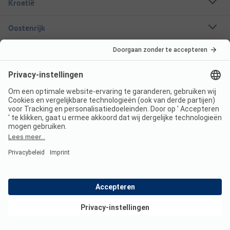
Kroatië
Oostenrijk
Vakantiebestemmingen
Boekbare campings
Een stacaravan huren
Over ANWB Camping
Volg ons
ANWB Camping App