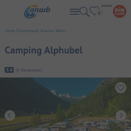
Home
Zwitserland
Kanton Wallis
Camping Alphubel
Camping overzicht
5.8
(
5
Recensies
)