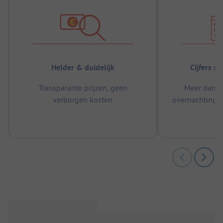
Helder & duidelijk
Cijfers s
Transparante prijzen, geen
Meer dan 5
verborgen kosten
overnachtingen
m