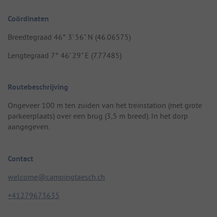
Coördinaten
Breedtegraad 46° 3' 56" N (46.06575)
Lengtegraad 7° 46' 29" E (7.77485)
Routebeschrijving
Ongeveer 100 m ten zuiden van het treinstation (met grote
parkeerplaats) over een brug (3,5 m breed). In het dorp
aangegeven.
Contact
welcome@campingtaesch.ch
+41279673635