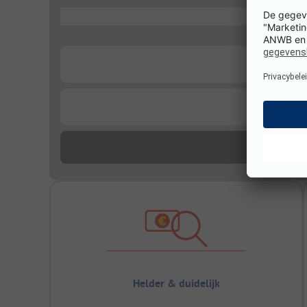
...
...
...
Helder & duidelijk