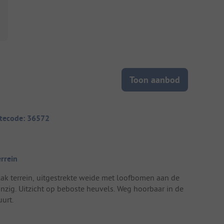
Toon aanbod
itecode: 36572
errein
lak terrein, uitgestrekte weide met loofbomen aan de
inzig. Uitzicht op beboste heuvels. Weg hoorbaar in de
urt.