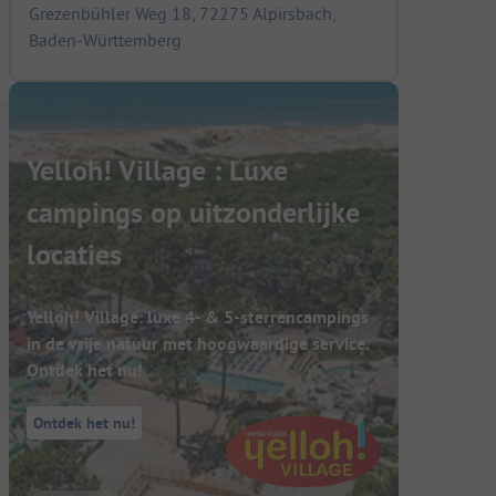
Grezenbühler Weg 18, 72275 Alpirsbach,
Baden-Württemberg
Yelloh! Village : Luxe
campings op uitzonderlijke
locaties
Yelloh! Village: luxe 4- & 5-sterrencampings
in de vrije natuur met hoogwaardige service.
Ontdek het nu!
Ontdek het nu!