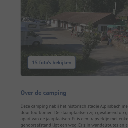
15 foto’s bekijken
Camping introductie
Over de camping
Deze camping nabij het historisch stadje Alpirsbach me
door loofbomen. De staanplaatsen zijn gesitueerd op 
apart van de jaarplaatsen. Er is een trapveldje met enke
gehoorsafstand ligt een weg. Er zijn wandelroutes en e