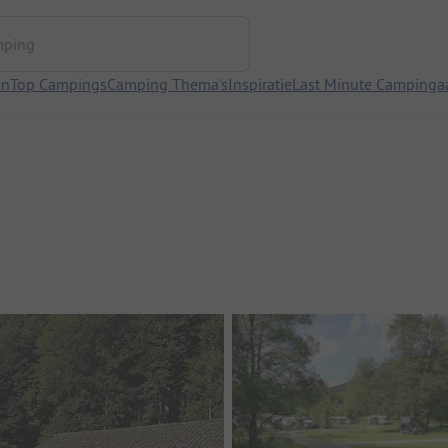
ng
en
Top Campings
Camping Thema's
Inspiratie
Last Minute Campinga