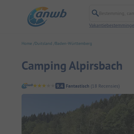
Bestemming, campi
Vakantiebestemming
Home
Duitsland
Baden-Württemberg
Camping Alpirsbach
Camping overzicht
9.4
Fantastisch
(
18
Recensies
)