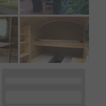
...
...