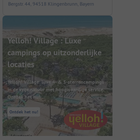
Bergstr. 44, 94518 Klingenbrunn, Bayern
Yelloh! Village : Luxe
campings op uitzonderlijke
locaties
Yelloh! Village: luxe 4- & 5-sterrencampings
in de vrije natuur met hoogwaardige service.
Ontdek het nu!
Ontdek het nu!