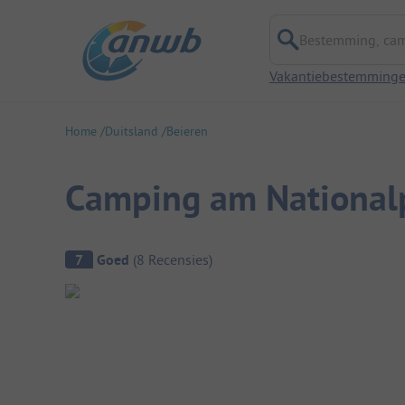
Bestemming, campi
Vakantiebestemming
Home
Duitsland
Beieren
Camping am National
Camping overzicht
7
Goed
(
8
Recensies
)