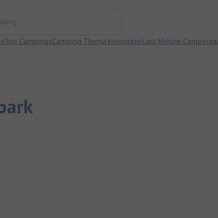
ng
en
Top Campings
Camping Thema's
Inspiratie
Last Minute Campinga
park