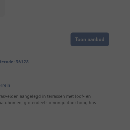
Toon aanbod
itecode: 36128
errein
rasvelden aangelegd in terrassen met loof- en
aaldbomen, grotendeels omringd door hoog bos.