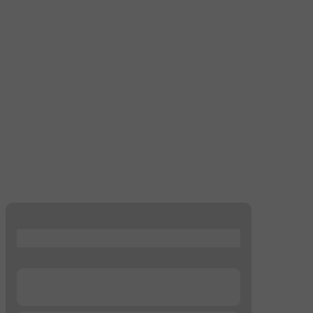
...
...