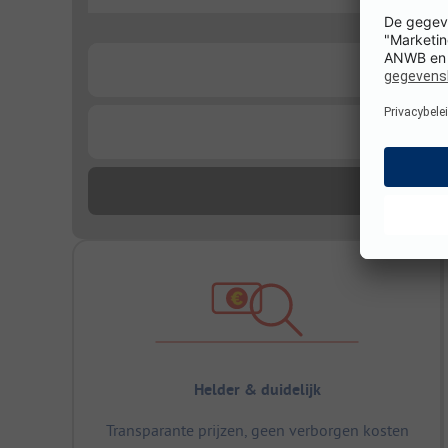
...
...
...
Helder & duidelijk
Transparante prijzen, geen verborgen kosten