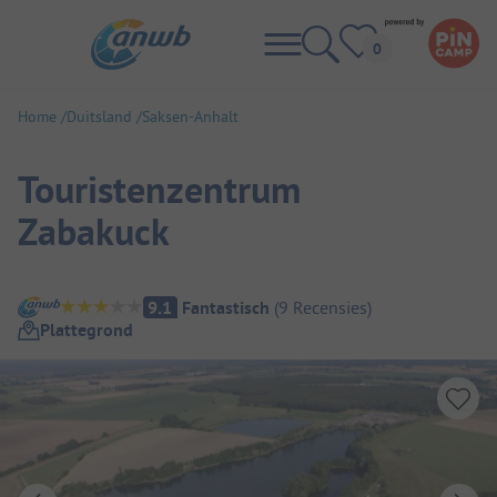
Home
Duitsland
Saksen-Anhalt
Touristenzentrum
Zabakuck
Camping overzicht
9.1
Fantastisch
(
9
Recensies
)
Plattegrond