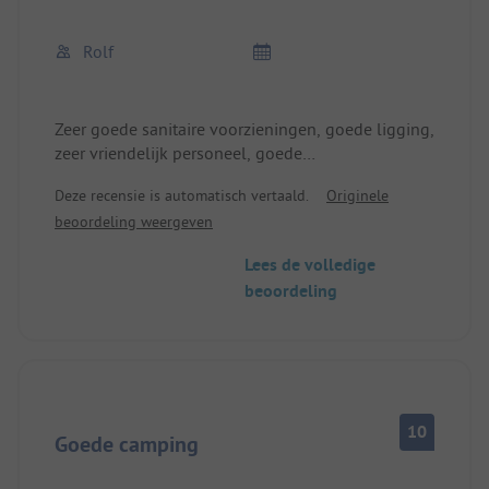
Rolf
Zeer goede sanitaire voorzieningen, goede ligging,
zeer vriendelijk personeel, goede
speelvoorzieningen, prima staanplaatsen, niet
Deze recensie is automatisch vertaald.
Originele
verkaveld,
beoordeling weergeven
Lees de volledige
beoordeling
10
Goede camping