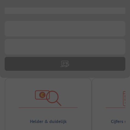
...
...
...
Helder & duidelijk
Cijfers s