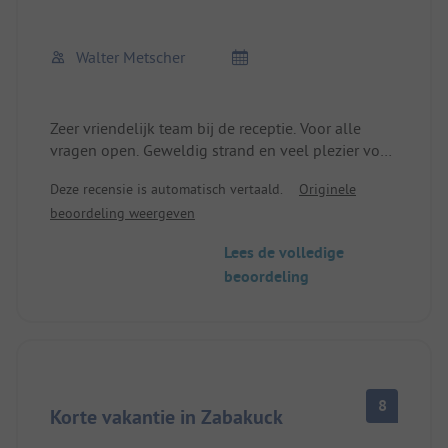
naar het dorpje Zabakuck, waar een kleine
dierentuin is. Wij hebben erg genoten van ons
Walter Metscher
verblijf op de camping.
Zeer vriendelijk team bij de receptie. Voor alle
vragen open. Geweldig strand en veel plezier voor
de kinderen. Zeer aan te bevelen. We komen terug.
Deze recensie is automatisch vertaald.
Originele
beoordeling weergeven
Lees de volledige
beoordeling
8
Korte vakantie in Zabakuck