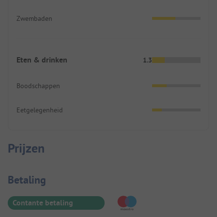
Zwembaden
Eten & drinken
1.3
Boodschappen
Eetgelegenheid
Prijzen
Betaalinformatie
Betaling
Contante betaling