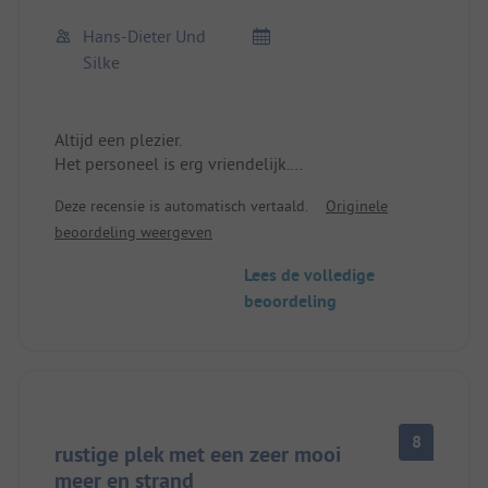
Hans-Dieter Und
Silke
Altijd een plezier.
Het personeel is erg vriendelijk.
Zeer mooi gelegen en ideaal voor gezinnen met
Deze recensie is automatisch vertaald.
Originele
kinderen.
beoordeling weergeven
Ik kan het alleen maar aanraden.
Lees de volledige
beoordeling
8
rustige plek met een zeer mooi
meer en strand