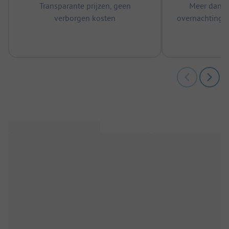
Transparante prijzen, geen
Meer dan 5
verborgen kosten
overnachtingen
m