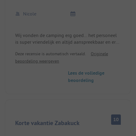
Nicole
Wij vonden de camping erg goed... het personeel
is super vriendelijk en altijd aanspreekbaar en erg
behulpzaam.... het sanitair is ook geweldig.
Deze recensie is automatisch vertaald.
Originele
Geweldig strand... Geweldige speelvoorzieningen
beoordeling weergeven
voor kleine kinderen. Tafeltennis,
beachvolleybal,... wij waren helemaal tevreden en
Lees de volledige
zullen zeker nog eens komen
beoordeling
10
Korte vakantie Zabakuck