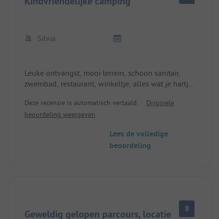
Kindvriendelijke camping
Silvia
Leuke ontvangst, mooi terrein, schoon sanitair,
zwembad, restaurant, winkeltje, alles wat je hartje
begeert. Het is bergafwaarts naar het mooie
Deze recensie is automatisch vertaald.
Originele
strand, maar helaas later weer bergopwaarts. Veel
beoordeling weergeven
kinderen en jongeren die zich hier erg op hun
gemak voelen. Fietspaden langs de weg zijn ook
Lees de volledige
veilig voor kinderen. Weg en spoorlijn in de directe
beoordeling
omgeving.
8
Geweldig gelopen parcours, locatie