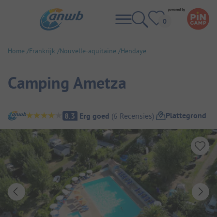
Home
Frankrijk
Nouvelle-aquitaine
Hendaye
Camping Ametza
Camping overzicht
Plattegrond
8.3
Erg goed
(
6
Recensies
)