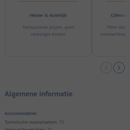
Helder & duidelijk
Cijfers s
Transparante prijzen, geen
Meer dan 5
verborgen kosten
overnachtingen
m
Algemene informatie
Accommodaties
Toeristische staanplaatsen: 71
Verkavelde percelen: 71