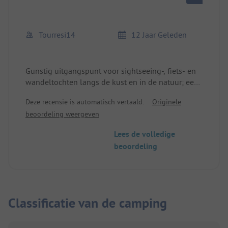
Tourresi14
12 Jaar Geleden
Gunstig uitgangspunt voor sightseeing-, fiets- en
wandeltochten langs de kust en in de natuur; een
hellende weg met fiets- en wandelpad leidt naar
Deze recensie is automatisch vertaald.
Originele
het strand (ca. 10 min).
beoordeling weergeven
Lees de volledige
beoordeling
Classificatie van de camping