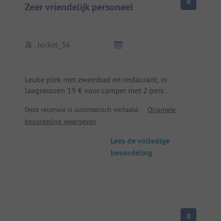
8
dagelijkse benodigdheden, inclusief muggenspray
Zeer vriendelijk personeel
;-).
Al met al is de camping bovengemiddeld schoon
en netjes.
Jockel_56
Het duurt 20-30 minuten om naar Hendaye Plage
te lopen, of misschien 10 minuten met de
elektrische fiets. Daar, of in Hendaye (stad), vind je
Leuke plek met zwembad en restaurant, in
alle verwachte of benodigde faciliteiten en veel
laagseizoen 19 € voor camper met 2 pers.
restaurants.
Zeer vriendelijk personeel, we konden zelfs 's
Deze recensie is automatisch vertaald.
Originele
avonds laat inchecken.
beoordeling weergeven
Wij waren hier maar 1 nacht, gewoon op doorreis.
Lees de volledige
beoordeling
8