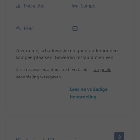
Michaelis
Camper
Paar
Zeer ruime, schaduwrijke en goed onderhouden
kampeerplaatsen. Geweldig restaurant en een
groot zwembad. Het hele Ametza-team was
Deze recensie is automatisch vertaald.
Originele
vriendelijk en behulpzaam. Conclusie: ik kom
beoordeling weergeven
graag terug.
Lees de volledige
beoordeling
8