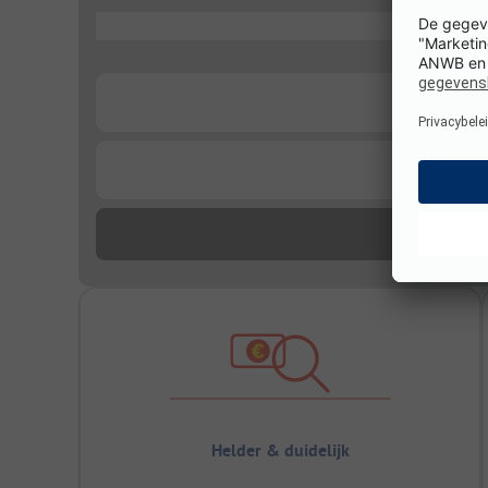
...
...
...
Helder & duidelijk