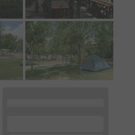
...
...