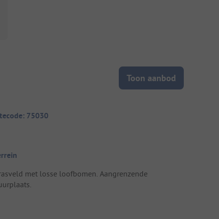
Toon aanbod
itecode: 75030
errein
rasveld met losse loofbomen. Aangrenzende
uurplaats.