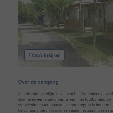
7 foto’s bekijken
Camping introductie
Over de camping
Aan de zuidoostelijke oever van het Gardameer verwelk
charme en een altijd groen terrein met loofbomen. Ka
voorzieningen ter plaatse. Het hoogtepunt is het grot
De camping beschikt over een eigen restaurant, een sn