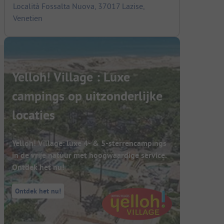
Località Fossalta Nuova, 37017 Lazise,
Venetien
Yelloh! Village : Luxe
campings op uitzonderlijke
locaties
Yelloh! Village: luxe 4- & 5-sterrencampings
in de vrije natuur met hoogwaardige service.
Ontdek het nu!
Ontdek het nu!