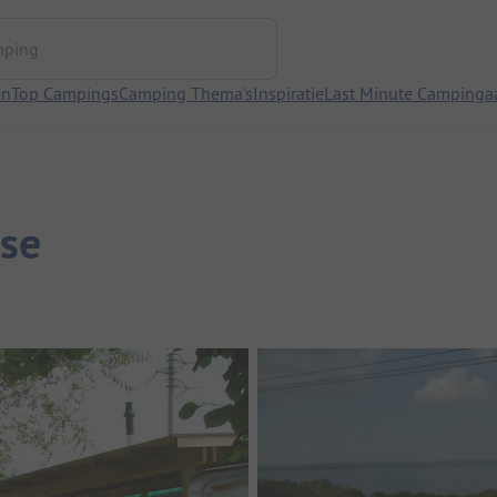
ng
en
Top Campings
Camping Thema's
Inspiratie
Last Minute Campinga
ise