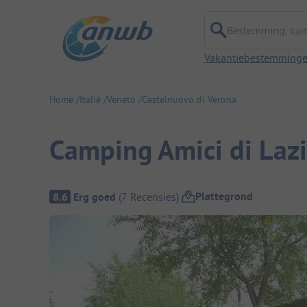
Bestemming, campi
Vakantiebestemming
Home
Italië
Veneto
Castelnuovo di Verona
Camping Amici di Laz
Camping overzicht
Plattegrond
8.6
Erg goed
(
7
Recensies
)