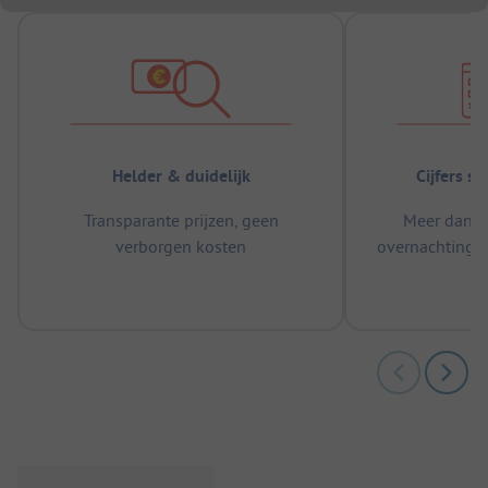
Helder & duidelijk
Cijfers s
Transparante prijzen, geen
Meer dan 5
verborgen kosten
overnachtingen
m