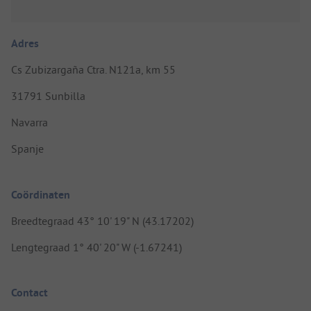
Adres
Cs Zubizargaña Ctra. N121a, km 55
31791 Sunbilla
Navarra
Spanje
Coördinaten
Breedtegraad 43° 10' 19" N (43.17202)
Lengtegraad 1° 40' 20" W (-1.67241)
Contact