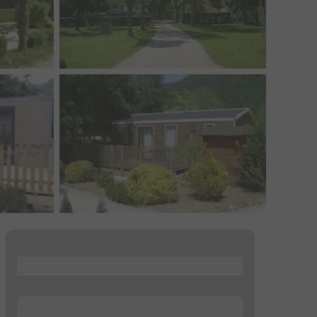
...
...