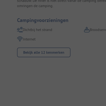
schaduw. De rivier is niet direct vanaf de camping ber
omringen de camping.
Campingvoorzieningen
Dichtbij het strand
Broodserv
Internet
Bekijk alle 12 kenmerken