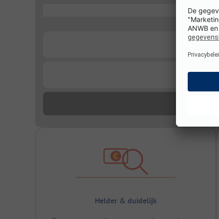
...
...
...
Helder & duidelijk