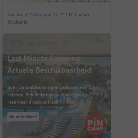
Avenue de Vénasque 37, 31110 Luchon,
Occitanie
Last Minute Camping:
Actuele Beschikbaarheid
Boek de laatste kampeerplaatsen van dit
seizoen. Bekijk de beschikbaarheid en
reserveer direct online!
Nu ontdekken!