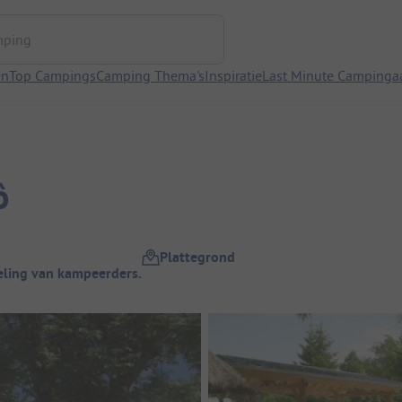
ng
en
Top Campings
Camping Thema's
Inspiratie
Last Minute Campinga
ô
Plattegrond
ling van kampeerders.