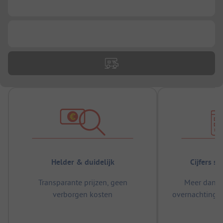
...
...
Helder & duidelijk
Cijfers s
Transparante prijzen, geen
Meer dan 5
verborgen kosten
overnachtingen
m