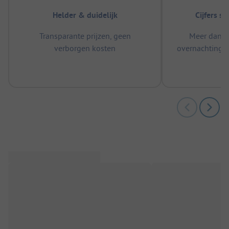
Helder & duidelijk
Cijfers s
Transparante prijzen, geen
Meer dan 5
verborgen kosten
overnachtingen
m