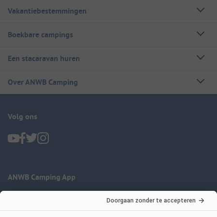
Vakantiebestemmingen
Boekbare campings
Een stacaravan huren
Over ANWB Camping
Volg ons
ANWB Camping App
nu gratis gebruiken