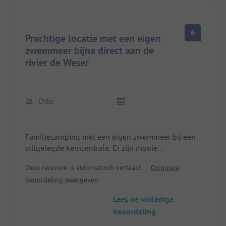
6
Prachtige locatie met een eigen
zwemmeer bijna direct aan de
rivier de Weser
Otto
Familiecamping met een eigen zwemmeer bij een
stilgelegde kerncentrale. Er zijn mooie
staanplaatsen en tentplaatsen direct aan het meer,
Deze recensie is automatisch vertaald.
Originele
ook geschikt voor groepen.
beoordeling weergeven
Helaas was het campingrestaurant niet in bedrijf
Lees de volledige
tijdens Pasen, dus er was geen broodjesservice.
beoordeling
Maar er was wel een gezellig paasvuur met
catering door de uitbaters. De grote,