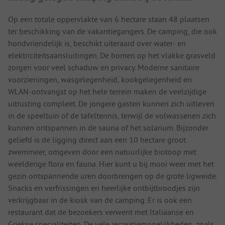
Op een totale oppervlakte van 6 hectare staan 48 plaatsen
ter beschikking van de vakantiegangers. De camping, die ook
hondvriendelijk is, beschikt uiteraard over water- en
elektriciteitsaansluitingen. De bomen op het vlakke grasveld
zorgen voor veel schaduw en privacy. Moderne sanitaire
voorzieningen, wasgelegenheid, kookgelegenheid en
WLAN-ontvangst op het hele terrein maken de veelzijdige
uitrusting compleet. De jongere gasten kunnen zich uitleven
in de speeltuin of de tafeltennis, terwijl de volwassenen zich
kunnen ontspannen in de sauna of het solarium. Bijzonder
geliefd is de ligging direct aan een 10 hectare groot
zwemmeer, omgeven door een natuurlijke biotoop met
weelderige flora en fauna. Hier kunt u bij mooi weer met het
gezin ontspannende uren doorbrengen op de grote ligweide.
Snacks en verfrissingen en heerlijke ontbijtbroodjes zijn
verkrijgbaar in de kiosk van de camping. Er is ook een
restaurant dat de bezoekers verwent met Italiaanse en
Griekse specialiteiten. De vele recreatiemogelijkheden, zoals