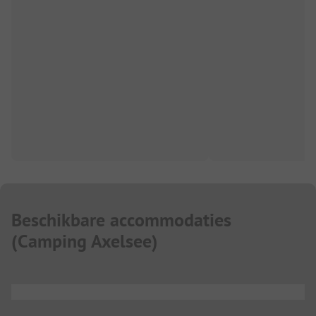
Beschikbare accommodaties
(
Camping Axelsee
)
...