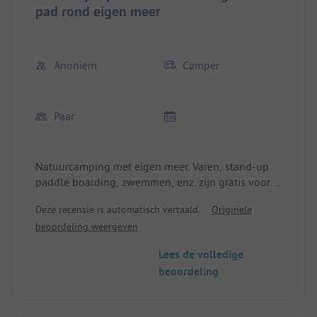
pad rond eigen meer
Anoniem
Camper
Paar
Natuurcamping met eigen meer. Varen, stand-up
paddle boarding, zwemmen, enz. zijn gratis voor
campinggasten.
Deze recensie is automatisch vertaald.
Originele
Vissen is ook mogelijk voor daggasten.
beoordeling weergeven
Lees de volledige
beoordeling