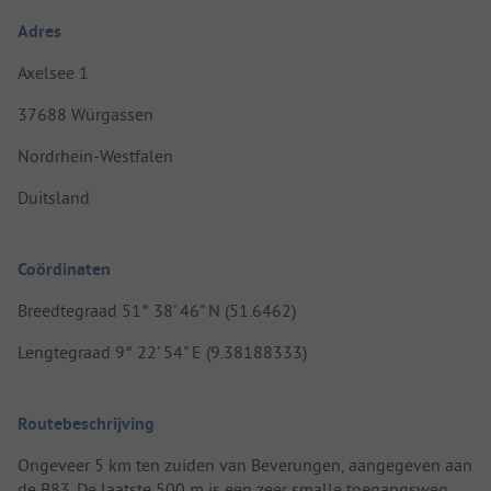
Adres
Axelsee 1
37688 Würgassen
Nordrhein-Westfalen
Duitsland
Coördinaten
Breedtegraad 51° 38' 46" N (51.6462)
Lengtegraad 9° 22' 54" E (9.38188333)
Routebeschrijving
Ongeveer 5 km ten zuiden van Beverungen, aangegeven aan
de B83. De laatste 500 m is een zeer smalle toegangsweg.