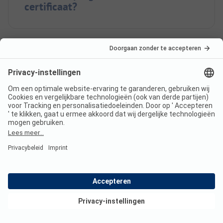
certificaat?
In welke talen kun je inchecken
bij Camping Axelsee?
Ligt Camping Axelsee aan het
meer?
Bekijk deals