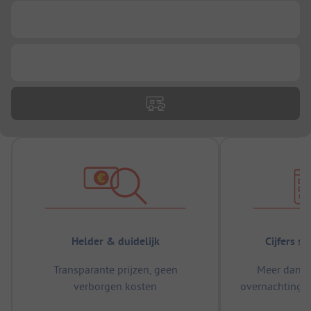
...
...
Helder & duidelijk
Cijfers s
Transparante prijzen, geen
Meer dan 5
verborgen kosten
overnachtingen
m