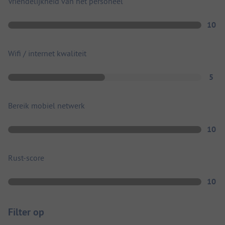
Vriendelijkheid van het personeel
10
Wifi / internet kwaliteit
5
Bereik mobiel netwerk
10
Rust-score
10
Filter op