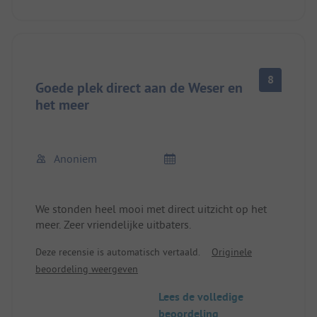
en stopcontact van 25 m lang + nog een kabel en
talloze adapters). Het sanitair is op leeftijd. De
bistro/restaurant is gesloten (geen broodjes).
WLAN ook niet beschikbaar. Het terrein werd je
niet uitgelegd. Je moest het zelf verkennen.
8
Goede plek direct aan de Weser en
het meer
Anoniem
We stonden heel mooi met direct uitzicht op het
meer. Zeer vriendelijke uitbaters.
Deze recensie is automatisch vertaald.
Originele
beoordeling weergeven
Lees de volledige
beoordeling