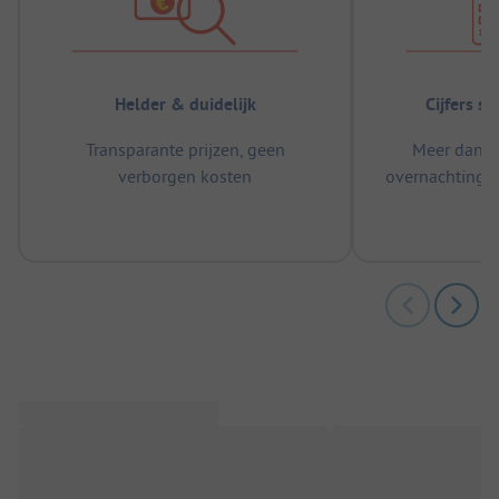
Helder & duidelijk
Cijfers s
Transparante prijzen, geen
Meer dan 5
verborgen kosten
overnachtingen
m