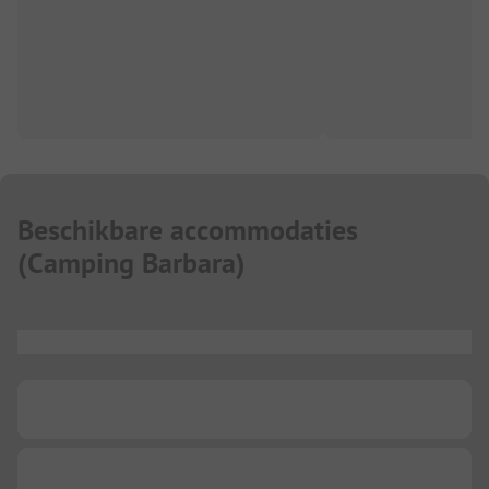
Beschikbare accommodaties
(
Camping Barbara
)
...
...
...