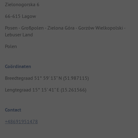
Zielonogorska 6
66-615 Lagow
Posen - Großpolen - Zielona Góra - Gorzów Wielkopolski -
Lebuser Land
Polen
Coördinaten
Breedtegraad 51° 59' 13" N (51.987115)
Lengtegraad 15° 15' 41" E (15.261566)
Contact
+48691951478