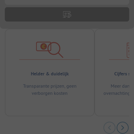
Helder & duidelijk
Cijfers s
Transparante prijzen, geen
Meer dan 5
verborgen kosten
overnachtingen
m