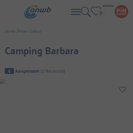
Home
Polen
Lebus
Camping Barbara
Camping overzicht
6
Aangenaam
(
1
Recensie
)