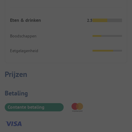
Eten & drinken
2.5
Boodschappen
Eetgelegenheid
Prijzen
Betaalinformatie
Betaling
Contante betaling