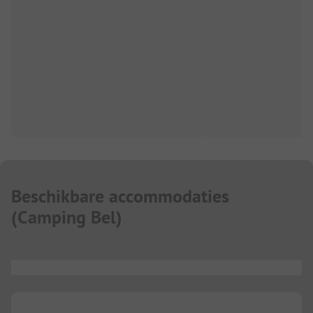
Beschikbare accommodaties
(
Camping Bel
)
...
...