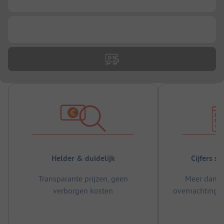
...
Helder & duidelijk
Cijfers s
Transparante prijzen, geen
Meer dan 5
verborgen kosten
overnachtingen
m