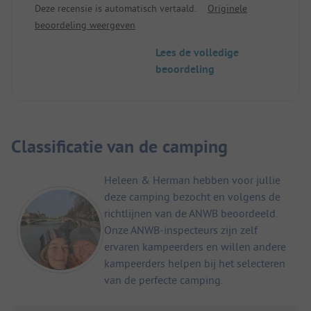
Deze recensie is automatisch vertaald.
Originele
De camping en vooral het sanitair zijn erg schoon.
beoordeling weergeven
Voor kinderen is er elke avond een
animatieprogramma (in het Engels) of bioscoop of
Lees de volledige
bezoek van een clown etc....
beoordeling
Waarom de ADAC deze camping niet heeft
beoordeeld is mij een raadsel. Ik kan het alleen
maar van harte aanbevelen. Het is heel centraal en
heel rustig. Ontspanning is gegarandeerd, in
tegenstelling tot een andere plek hier in de stad
Classificatie van de camping
die direct aan het strand ligt.
Heleen & Herman hebben voor jullie
deze camping bezocht en volgens de
richtlijnen van de ANWB beoordeeld.
Onze ANWB-inspecteurs zijn zelf
ervaren kampeerders en willen andere
kampeerders helpen bij het selecteren
van de perfecte camping.