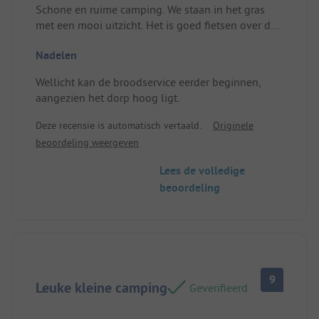
Schone en ruime camping. We staan in het gras
met een mooi uitzicht. Het is goed fietsen over de
R1 naar Spittal en Lienz. Met een E-bike is er een
Nadelen
goede verbinding naar de Weissensee. De trein is
op 200 meter afstand, wat wil je nog meer?
Wellicht kan de broodservice eerder beginnen,
Standplaats/Mietunterkunft: Genoeg ruimte.
aangezien het dorp hoog ligt.
Deze recensie is automatisch vertaald.
Originele
beoordeling weergeven
Lees de volledige
beoordeling
9
Leuke kleine camping
Geverifieerd