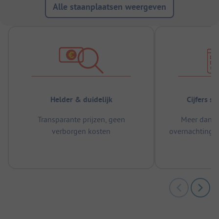
Alle staanplaatsen weergeven
Helder & duidelijk
Cijfers s
Transparante prijzen, geen
Meer dan 5
verborgen kosten
overnachtingen
m