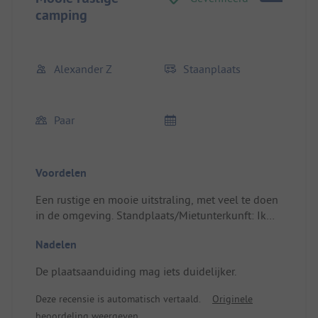
camping
Alexander Z
Staanplaats
Paar
Voordelen
Een rustige en mooie uitstraling, met veel te doen
in de omgeving. Standplaats/Mietunterkunft: Ik
had per ongeluk de verkeerde accommodatie
Nadelen
geboekt, maar dat was geen probleem. De
eigenaar is heel vriendelijk en regelt alles goed.
De plaatsaanduiding mag iets duidelijker.
Deze recensie is automatisch vertaald.
Originele
beoordeling weergeven