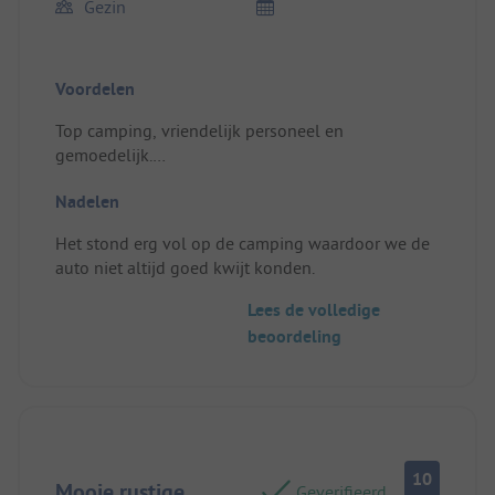
Gezin
Voordelen
Top camping, vriendelijk personeel en
gemoedelijk.
Standplaats/Huuraccommodatie: Prachtige plek
Nadelen
met mooi uitzicht op de bergen
Het stond erg vol op de camping waardoor we de
auto niet altijd goed kwijt konden.
Lees de volledige
beoordeling
10
Mooie rustige
Geverifieerd