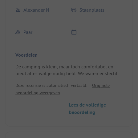
Alexander N
Staanplaats
Paar
Voordelen
De camping is klein, maar toch comfortabel en
biedt alles wat je nodig hebt. We waren er slechts
één nacht tijdens onze reis en hebben super
Deze recensie is automatisch vertaald.
Originele
geslapen!
beoordeling weergeven
Standplaats/Huuraccommodatie: De vriendelijke
ontvangst.
Lees de volledige
beoordeling