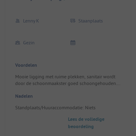
Lenny K
Staanplaats
Gezin
Voordelen
Mooie ligging met ruime plekken, sanitair wordt
door de schoonmaakster goed schoongehouden.
Standplaats/Huuraccommodatie: Mooie camping
Nadelen
met veel bomen.
Standplaats/Huuraccommodatie: Niets
Lees de volledige
beoordeling