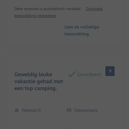
uitzicht was ook prachtig en het personeel was
Deze recensie is automatisch vertaald.
Originele
uiterst vriendelijk.
beoordeling weergeven
Standplaats/Huuraccommodatie: Zeer schone en
verzorgde plekken.
Lees de volledige
beoordeling
9
Geweldig leuke
Geverifieerd
vakantie gehad met
een top camping.
Natasja D
Staanplaats