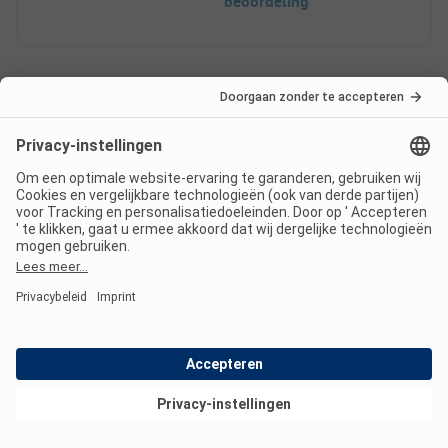
beoordeling
10
Super vriendelijke
Geverifieerd
beheerder
Gabriele H
Staanplaats
Paar
Voordelen
Bekijk deals
de standplaatsen, sanitaire voorzieningen en het