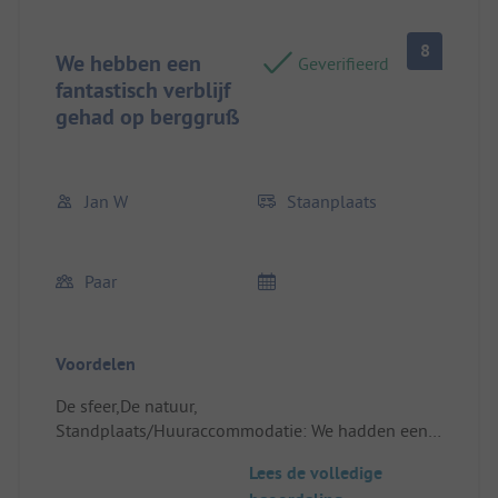
8
We hebben een
Geverifieerd
fantastisch verblijf
gehad op berggruß
Jan W
Staanplaats
Paar
Voordelen
De sfeer,De natuur,
Standplaats/Huuraccommodatie: We hadden een
prachtige plek
Lees de volledige