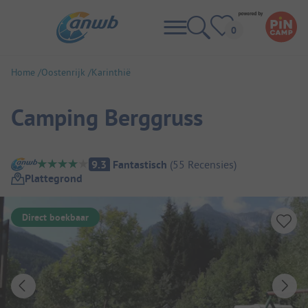
Home
Oostenrijk
Karinthië
Camping Berggruss
Camping overzicht
9.3
Fantastisch
(
55
Recensies
)
Plattegrond
Direct boekbaar