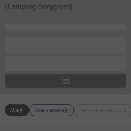
(
Camping Berggruss
)
...
...
...
Alle
(
4
)
Staanplaatsen
(
4
)
Huuraccommodaties
(
0
)