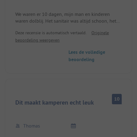
We waren er 10 dagen, mijn man en kinderen
waren dolblij. Het sanitair was altijd schoon, het
personeel vriendelijk, onze staanplaats was groot
Deze recensie is automatisch vertaald.
Originele
genoeg voor onze caravan en auto en het meer is
beoordeling weergeven
gewoon geweldig.
Lees de volledige
beoordeling
10
Dit maakt kamperen echt leuk
Thomas