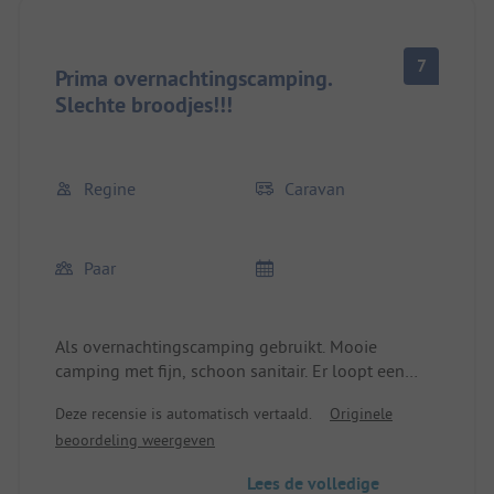
7
Prima overnachtingscamping.
Slechte broodjes!!!
Regine
Caravan
Paar
Als overnachtingscamping gebruikt. Mooie
camping met fijn, schoon sanitair. Er loopt een
weg midden door de camping. Aan de kant van het
Deze recensie is automatisch vertaald.
Originele
meer zijn de duurdere plaatsen aan de andere kant
beoordeling weergeven
de korting-plaatsen. Deze korting-plaatsen liggen
tussen 2 wegen in waarvan een drukke
Lees de volledige
doorgaande weg die geluidsoverlast geeft.