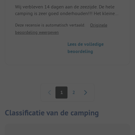
Wij verbleven 14 dagen aan de zeezijde. De hele
camping is zeer goed onderhouden!!! Het kleine
nieuwe sanitair was superschoon. De camping is
Deze recensie is automatisch vertaald.
Originele
gescheiden door een weg. Aan de andere kant is
beoordeling weergeven
ook een sanitairgebouw en een kleine speeltuin.
Als je wil wandelen of fietsen is dit the place to be
Lees de volledige
🥰.
beoordeling
Paginering
1
2
Classificatie van de camping