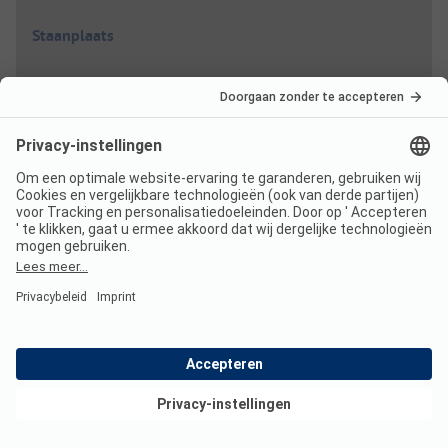
Staanplaats
Laagseizoen
Korting %
Per nacht
Van
27,00 EUR
01-04
-
26-05
-
15%
Van
22,95 EUR
Van
27,00 EUR
05-06
-
30-06
-
15%
Van
22,95 EUR
Van
27,00 EUR
06-09
-
05-10
-
15%
Bekijk deals
Van
22,95 EUR