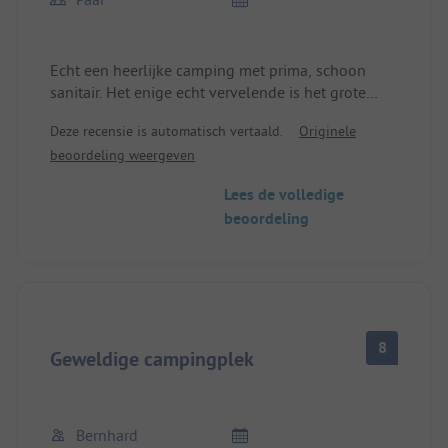
Echt een heerlijke camping met prima, schoon
sanitair. Het enige echt vervelende is het grote
aantal honden, waarvan sommige over de hele
Deze recensie is automatisch vertaald.
Originele
camping blaften.
beoordeling weergeven
Lees de volledige
beoordeling
8
Geweldige campingplek
Bernhard