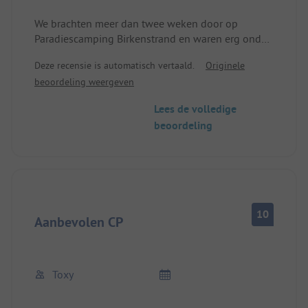
We brachten meer dan twee weken door op
Paradiescamping Birkenstrand en waren erg onder
de indruk. Alleen al de vriendelijkheid van de
Deze recensie is automatisch vertaald.
Originele
beheerders was uitnodigend, het sanitair was
beoordeling weergeven
onberispelijk schoon en het terrein met directe
toegang tot het meer was goed ingedeeld. En dat
Lees de volledige
alles in een omgeving die niet mooier kon zijn. We
beoordeling
waren ook erg onder de indruk van het uitgebreide
netwerk van fietspaden.
10
Aanbevolen CP
Toxy