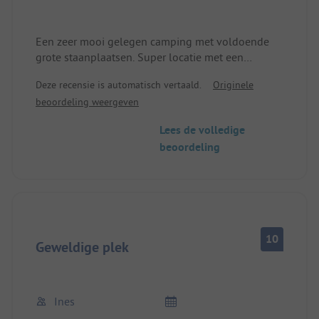
Een zeer mooi gelegen camping met voldoende
grote staanplaatsen. Super locatie met een
geweldig uitzicht op de bergen. Het meer is
Deze recensie is automatisch vertaald.
Originele
geweldig om in te zwemmen en voor
beoordeling weergeven
watersporters. Het enige nadeel zijn de te weinige
sanitaire voorzieningen en wasmachines en
Lees de volledige
drogers. Het aantal is te weinig voor de gasten
beoordeling
(volledige bezetting). Maar de plek is zeker aan te
raden.
10
Geweldige plek
Ines