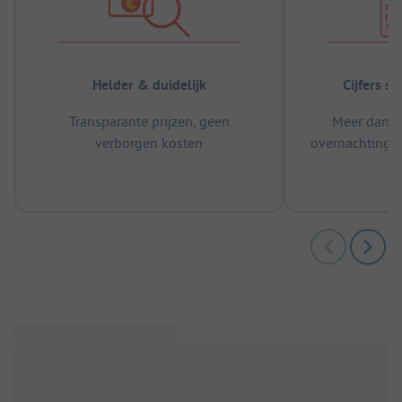
Helder & duidelijk
Cijfers s
Transparante prijzen, geen
Meer dan 5
verborgen kosten
overnachtingen
m