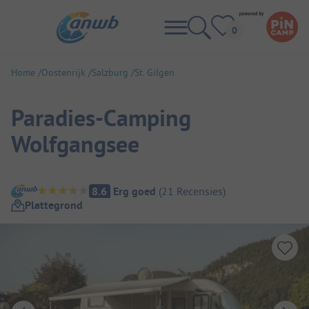
Home
Oostenrijk
Salzburg
St. Gilgen
Paradies-Camping
Wolfgangsee
Camping overzicht
8.6
Erg goed
(
21
Recensies
)
Plattegrond