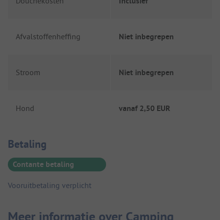
Douchekosten
Inclusief
Afvalstoffenheffing
Niet inbegrepen
Stroom
Niet inbegrepen
Hond
vanaf
2,50 EUR
Betaalinformatie
Betaling
Contante betaling
Vooruitbetaling verplicht
Meer informatie over Camping