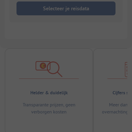
Selecteer je reisdata
Helder & duidelijk
Cijfers s
Transparante prijzen, geen
Meer dan 5
verborgen kosten
overnachtingen
m