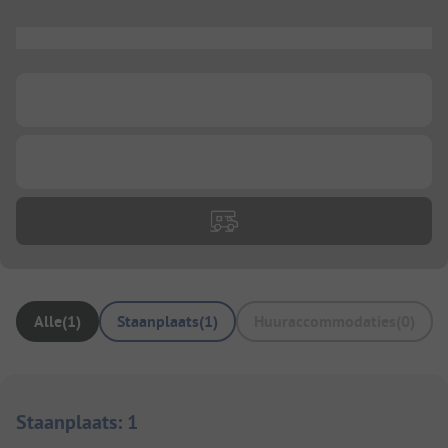
...
...
...
Alle
(
1
)
Staanplaats
(
1
)
Huuraccommodaties
(
0
)
Staanplaats
:
1
1/
10