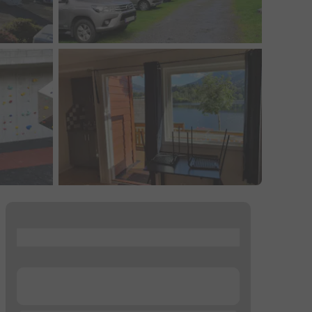
...
...