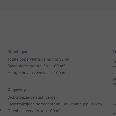
Afmetingen
T
Totale oppervlakte camping: 12 ha
T
Staanplaatsgrootte: 50 - 100 m²
s
Hoogte boven zeeniveau: 100 m
c
g
h
Omgeving
Dichtstbijzijnde stad: Bergen
Dichtstbijzijnde dorpscentrum: Haukeland (op 16 km)
T
7
Openbaar vervoer: (op 100 m)
T