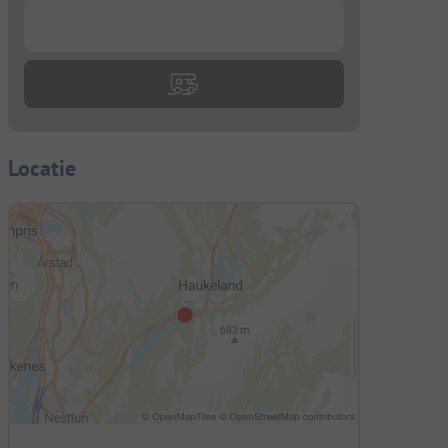
...
Locatie