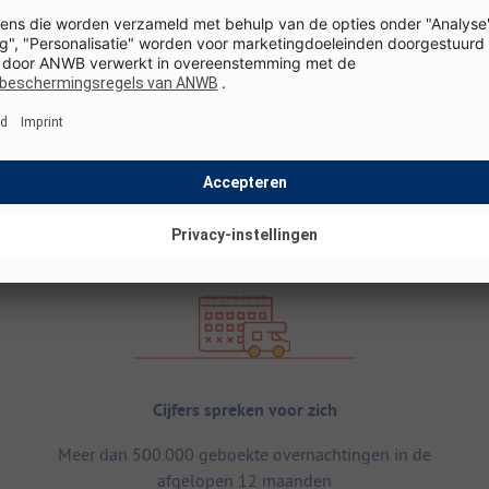
Cijfers spreken voor zich
Meer dan 500.000 geboekte overnachtingen in de
afgelopen 12 maanden