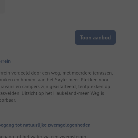
Toon aanbod
errein
errein verdeeld door een weg, met meerdere terrassen,
truiken en bomen, aan het Søyle-meer. Plekken voor
aravans en campers zijn geasfalteerd, tentplekken op
rasvelden. Uitzicht op het Haukeland-meer. Weg is
oorbaar.
oegang tot natuurlijke zwemgelegenheden
oegang tot het water via een zwemsteiger.