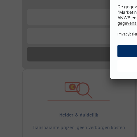
...
...
Helder & duidelijk
Transparante prijzen, geen verborgen kosten