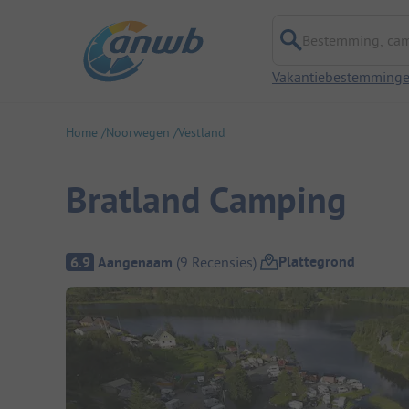
Bestemming, campi
Vakantiebestemming
Home
Noorwegen
Vestland
Bratland Camping
Camping overzicht
Plattegrond
6.9
Aangenaam
(
9
Recensies
)