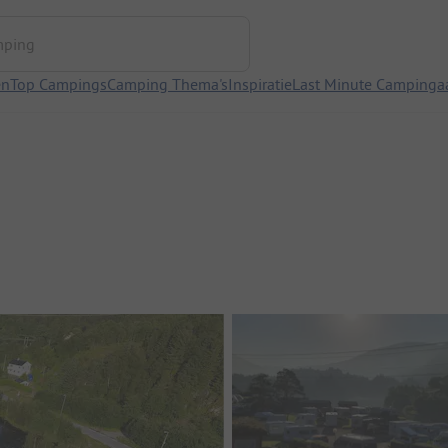
ng
en
Top Campings
Camping Thema's
Inspiratie
Last Minute Campinga