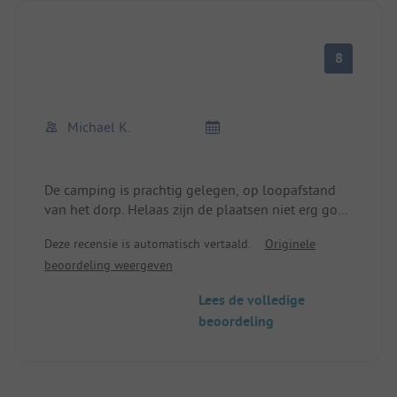
8
Michael K.
De camping is prachtig gelegen, op loopafstand
van het dorp. Helaas zijn de plaatsen niet erg goed
ingedeeld. Het sanitair (wc) zou vaker
Deze recensie is automatisch vertaald.
Originele
schoongemaakt kunnen worden, vaak maar één
beoordeling weergeven
keer per dag. Toiletpapier is aanwezig.
De douches zijn ok, er is altijd warm water
Lees de volledige
beschikbaar.
beoordeling
Je kunt de avond ervoor verse baquette bestellen
voor de volgende ochtend.