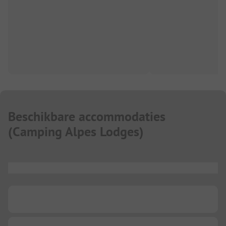
Beschikbare accommodaties
(
Camping Alpes Lodges
)
...
...