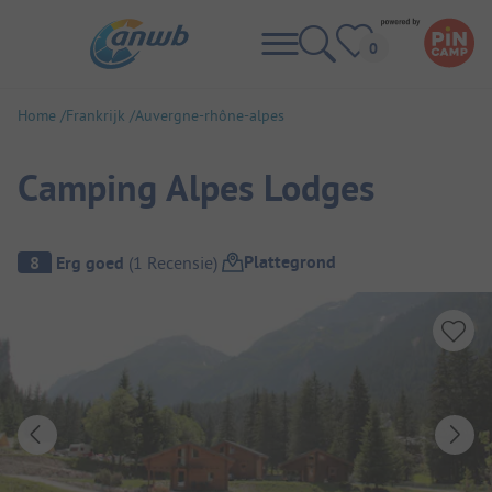
Home
Frankrijk
Auvergne-rhône-alpes
Camping Alpes Lodges
Camping overzicht
Plattegrond
8
Erg goed
(
1
Recensie
)