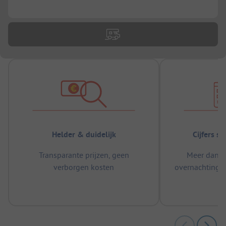
...
Helder & duidelijk
Cijfers s
Transparante prijzen, geen
Meer dan 5
verborgen kosten
overnachtingen
m