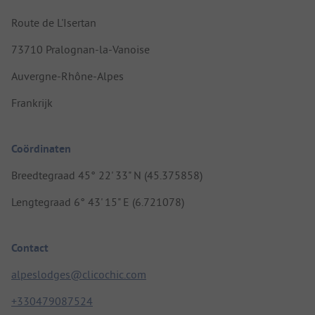
Route de L'Isertan
73710 Pralognan-la-Vanoise
Auvergne-Rhône-Alpes
Frankrijk
Coördinaten
Breedtegraad 45° 22' 33" N (45.375858)
Lengtegraad 6° 43' 15" E (6.721078)
Contact
alpeslodges@clicochic.com
+330479087524