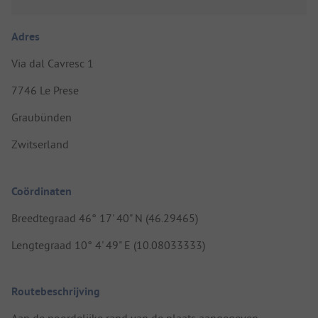
Adres
Via dal Cavresc 1
7746 Le Prese
Graubünden
Zwitserland
Coördinaten
Breedtegraad 46° 17' 40" N (46.29465)
Lengtegraad 10° 4' 49" E (10.08033333)
Routebeschrijving
Aan de noordelijke rand van de plaats aangegeven.