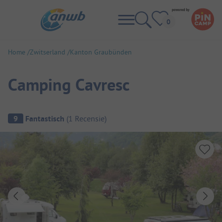
Home
Zwitserland
Kanton Graubünden
Camping Cavresc
Camping overzicht
9
Fantastisch
(
1
Recensie
)