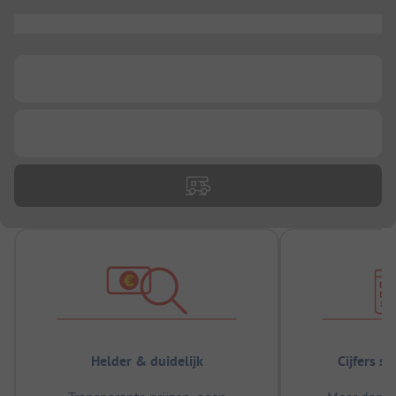
...
...
...
Helder & duidelijk
Cijfers s