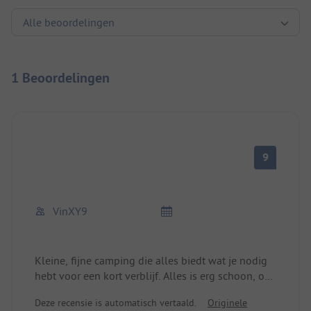
1 Beoordelingen
9
VinXY9
Kleine, fijne camping die alles biedt wat je nodig
hebt voor een kort verblijf. Alles is erg schoon, ook
het sanitair. Wasmachine en droger zijn ook
Deze recensie is automatisch vertaald.
Originele
aanwezig.