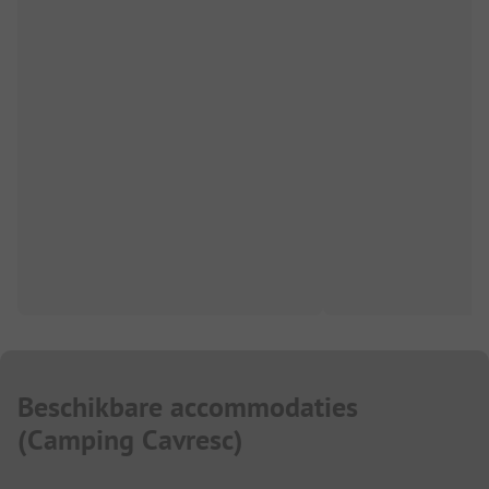
Beschikbare accommodaties
(
Camping Cavresc
)