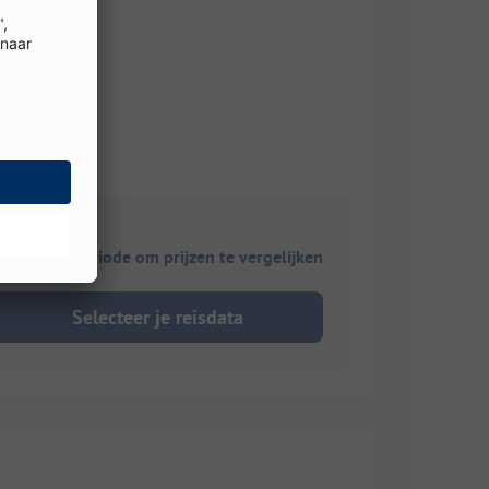
triciteit
ies je reisperiode om prijzen te vergelijken
Selecteer je reisdata