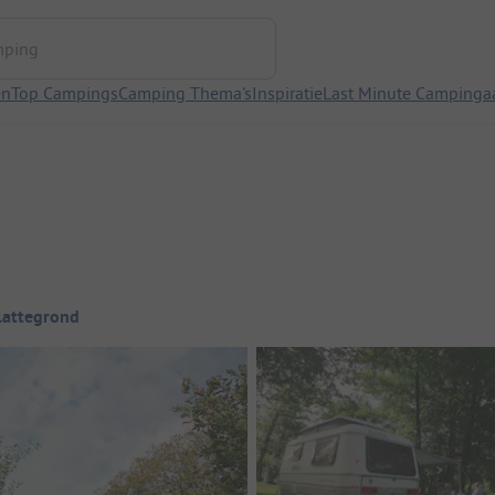
ng
en
Top Campings
Camping Thema's
Inspiratie
Last Minute Campinga
lattegrond