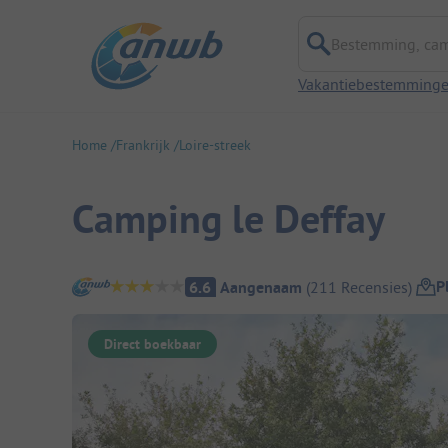
Bestemming, campi
Vakantiebestemming
Home
Frankrijk
Loire-streek
Camping le Deffay
Camping overzicht
P
6.6
Aangenaam
(
211
Recensies
)
Direct boekbaar