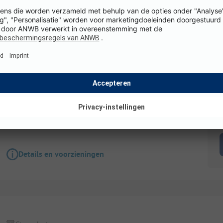
Staanplaats
Standplaats voor caravan of camper + 10A elek
Honden toegestaan
Toegankelijk voor
gehandicapten
K
WiFi
Details en voorzieningen