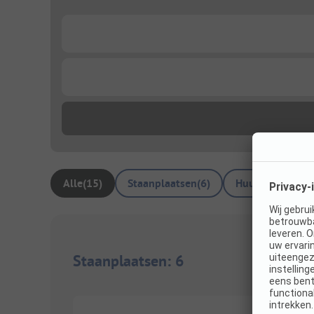
...
...
Alle
(
15
)
Staanplaatsen
(
6
)
Huuraccommoda
Staanplaatsen
:
6