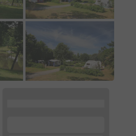
...
...