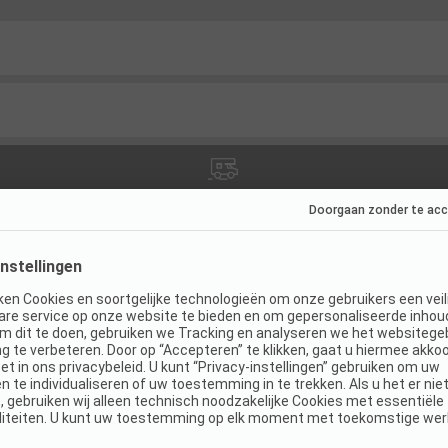
ties
(
9
)