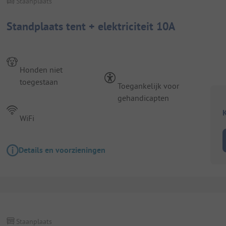
Staanplaats
Standplaats tent + elektriciteit 10A
Honden niet
toegestaan
Toegankelijk voor
gehandicapten
K
WiFi
Details en voorzieningen
Staanplaats