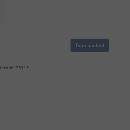
Toon aanbod
itecode: 75515