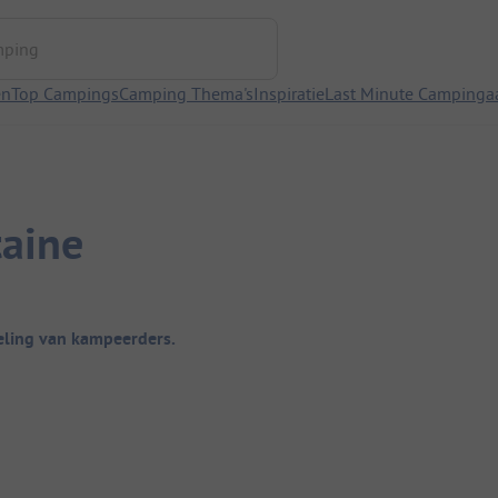
ng
en
Top Campings
Camping Thema's
Inspiratie
Last Minute Campinga
aine
ling van kampeerders.