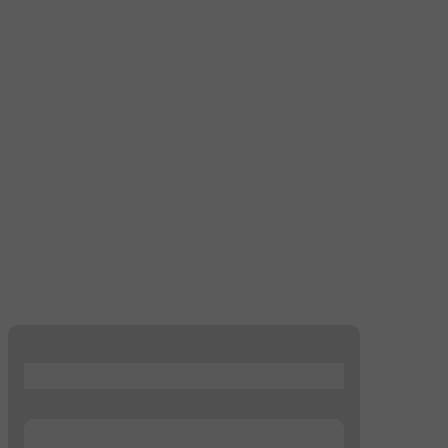
...
...