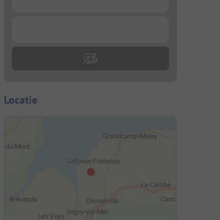
...
Locatie