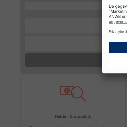
...
...
...
Helder & duidelijk