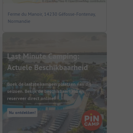
Ferme du Manoir, 14230 Géfosse-Fontenay,
Normandie
Last Minute Camping:
Actuele Beschikbaarheid
Boek de laatste kampeerplaatsen van dit
seizoen. Bekijk de beschikbaarheid en
reserveer direct online!
Nu ontdekken!