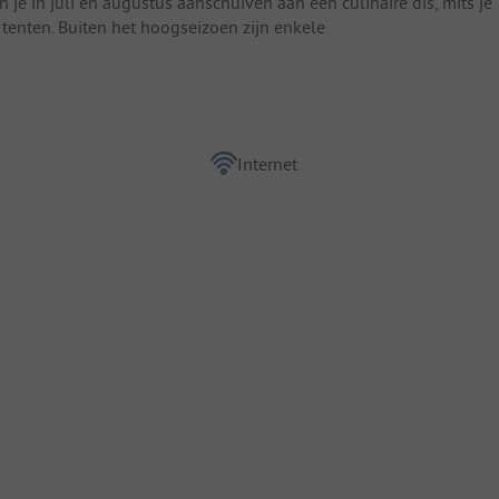
 je in juli en augustus aanschuiven aan een culinaire dis, mits je
 tenten. Buiten het hoogseizoen zijn enkele
Internet