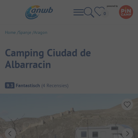
Home
Spanje
Aragon
Camping Ciudad de
Albarracin
Camping overzicht
9.3
Fantastisch
(
4
Recensies
)