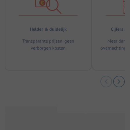
Helder & duidelijk
Cijfers s
Transparante prijzen, geen
Meer dan 5
verborgen kosten
overnachtingen
m