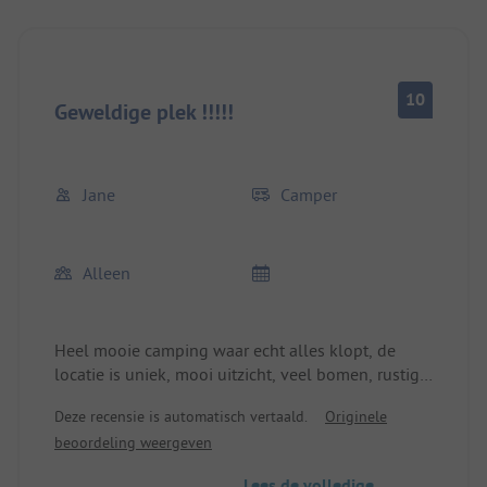
10
Geweldige plek !!!!!
Jane
Camper
Alleen
Heel mooie camping waar echt alles klopt, de
locatie is uniek, mooi uitzicht, veel bomen, rustig,
vriendelijke ontvangst, de sanitaire voorzieningen
Deze recensie is automatisch vertaald.
Originele
zijn top, en het eten in het restaurant was erg
beoordeling weergeven
goed. Wat ik miste, was een kleine supermarkt.
Broodjes kunnen echter worden besteld.
Lees de volledige