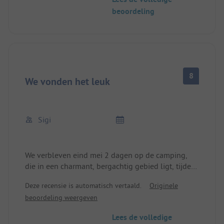
beoordeling
8
We vonden het leuk
Sigi
We verbleven eind mei 2 dagen op de camping,
die in een charmant, bergachtig gebied ligt, tijdens
een rondreis door Spanje. We kwamen rond het
Deze recensie is automatisch vertaald.
Originele
middaguur aan - het was dus fijn dat de receptie
beoordeling weergeven
de hele dag open was. De camping was al druk
bezocht. We streken neer op het lager gelegen
Lees de volledige
deel van de camping. Een duidelijk nieuw