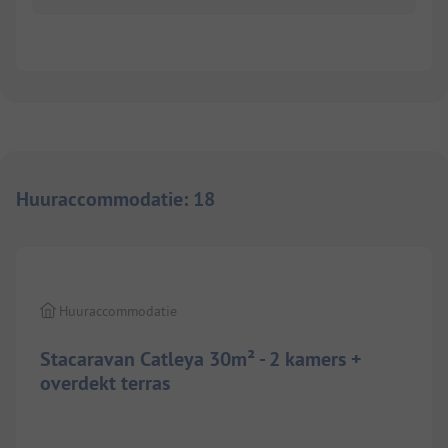
Huuraccommodatie
:
18
1/
5
Huuraccommodatie
Stacaravan Catleya 30m² - 2 kamers +
overdekt terras