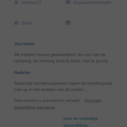
Johanna S
Huuraccommodatie
Gezin
Voordelen
We hebben vooral gewaardeerd: de rust van de
camping, de omvang (niet te klein, niet te groot),
de nabijheid van de zee, het zwembad, de
Nadelen
kinderclub (zeer goed animatie door Lucile en
Nathan, dank aan hen voor hun vriendelijkheid) en
Sommige hondeneigenaren rapen de hondenpoep
de gevarieerde avonden. We vonden het team
niet op in het midden van de paden.
gastvrij, meegaand en vriendelijk.
Locatie/Huisvesting: Een lattenbodem was kleiner
Locatie/Huisvesting: Over het algemeen alles
Deze recensie is automatisch vertaald.
Originele
dan het matras, waardoor het slapen een beetje
beoordeling weergeven
wankel was, en het water van de douche was
moeilijk in te stellen en misschien gevaarlijk
Lees de volledige
wanneer het water van een normale temperatuur
beoordeling
naar extreem heet gaat (vooral voor kinderen).