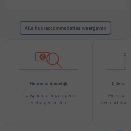
Alle huuraccommodaties weergeven
Helder & duidelijk
Cijfers s
Transparante prijzen, geen
Meer dan 5
verborgen kosten
overnachtingen
m