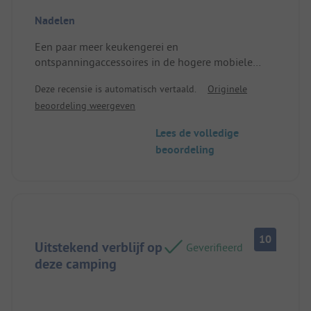
beddengoed
Nadelen
Een paar meer keukengerei en
ontspanningaccessoires in de hogere mobiele
huisjes
Deze recensie is automatisch vertaald.
Originele
Locatie/Huisvesting: Een gebrek aan gevarieerd
beoordeling weergeven
servies.
Lees de volledige
beoordeling
10
Uitstekend verblijf op
Geverifieerd
deze camping