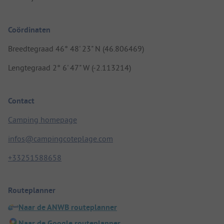
Coördinaten
Breedtegraad 46° 48' 23" N (46.806469)
Lengtegraad 2° 6' 47" W (-2.113214)
Contact
Camping homepage
infos@campingcoteplage.com
+33251588658
Routeplanner
Naar de ANWB routeplanner
Naar de Google routeplanner