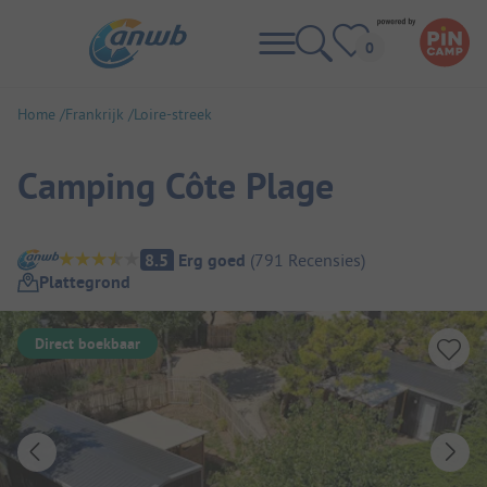
Home
Frankrijk
Loire-streek
Camping Côte Plage
Camping overzicht
8.5
Erg goed
(
791
Recensies
)
Plattegrond
Direct boekbaar