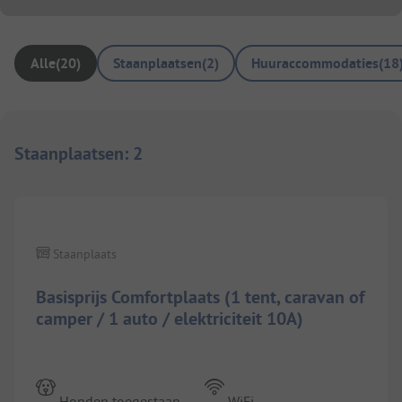
Alle
(
20
)
Staanplaatsen
(
2
)
Huuraccommodaties
(
18
Staanplaatsen
:
2
1/
2
Staanplaats
Basisprijs Comfortplaats (1 tent, caravan of
camper / 1 auto / elektriciteit 10A)
Honden toegestaan
WiFi