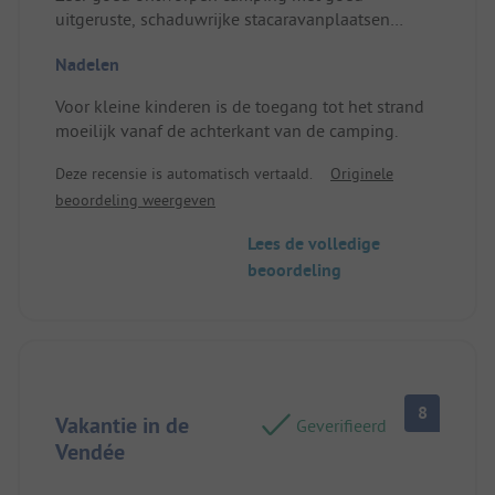
uitgeruste, schaduwrijke stacaravanplaatsen
zonder inkijk. Gezellige, familiale sfeer met alle
Nadelen
benodigde faciliteiten voor een aangename
vakantie. Vriendelijk en behulpzaam personeel.
Voor kleine kinderen is de toegang tot het strand
Ideale ligging tussen Saint Jean de Monts en
moeilijk vanaf de achterkant van de camping.
Notre Dame de Monts, met een mooi zwembad,
strand op loopafstand, supermarkt, bar en
Deze recensie is automatisch vertaald.
Originele
snackbar ter plaatse. Locatie/Huisvesting: Zeer
beoordeling weergeven
functioneel, voorzien van al het noodzakelijke,
met een mooi overdekt terras.
Lees de volledige
beoordeling
8
Vakantie in de
Geverifieerd
Vendée