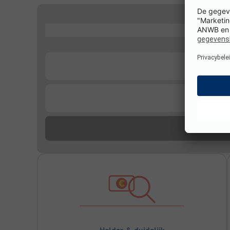
...
...
...