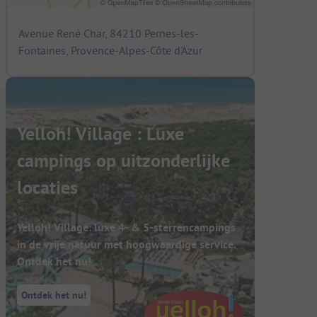
Avenue René Char, 84210 Pernes-les-
Fontaines, Provence-Alpes-Côte d'Azur
Yelloh! Village : Luxe
campings op uitzonderlijke
locaties
Yelloh! Village: luxe 4- & 5-sterrencampings
in de vrije natuur met hoogwaardige service.
Ontdek het nu!
Ontdek het nu!