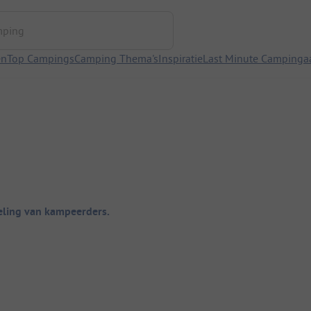
ng
en
Top Campings
Camping Thema's
Inspiratie
Last Minute Campinga
ling van kampeerders.