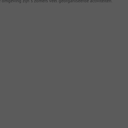
omgeving zijn ’s zomers veel georganiseerde activiteiten.