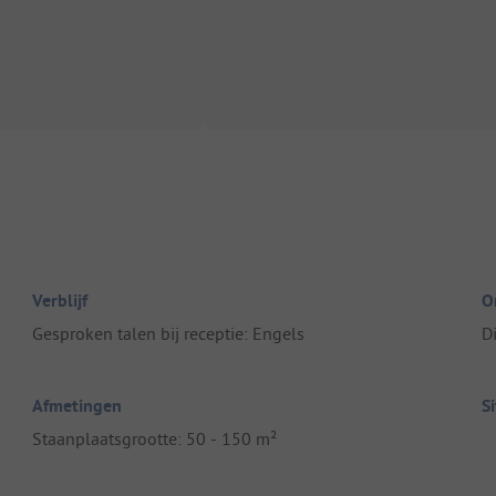
Verblijf
O
Gesproken talen bij receptie: Engels
D
Afmetingen
S
Staanplaatsgrootte: 50 - 150 m²