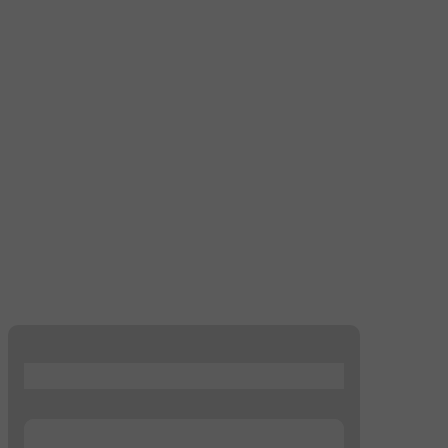
...
...