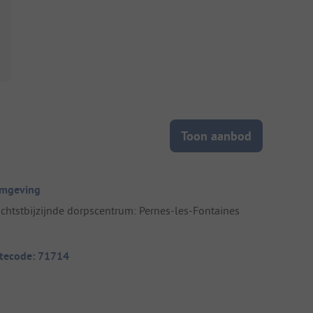
Toon aanbod
mgeving
ichtstbijzijnde dorpscentrum: Pernes-les-Fontaines
itecode: 71714