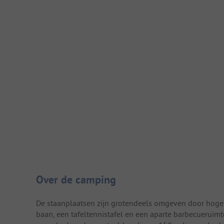
Camping introductie
Over de camping
De staanplaatsen zijn grotendeels omgeven door hoge h
baan, een tafeltennistafel en een aparte barbecuerui