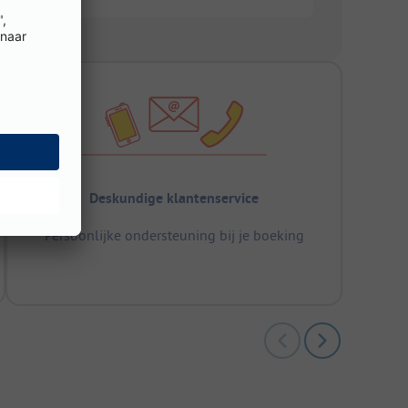
Deskundige klantenservice
Persoonlijke ondersteuning bij je boeking