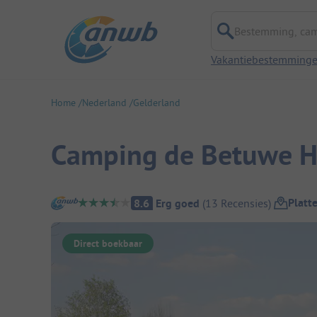
Bestemming, campi
Vakantiebestemming
Home
Nederland
Gelderland
Camping de Betuwe 
Camping overzicht
Platt
8.6
Erg goed
(
13
Recensies
)
Direct boekbaar