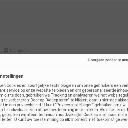
Staanplaats
Standplaats
Honden toegestaan
WiFi
K
Details en voorzieningen