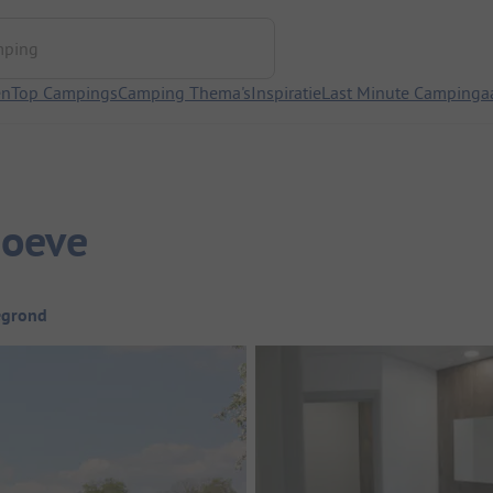
ng
en
Top Campings
Camping Thema's
Inspiratie
Last Minute Campinga
Hoeve
egrond