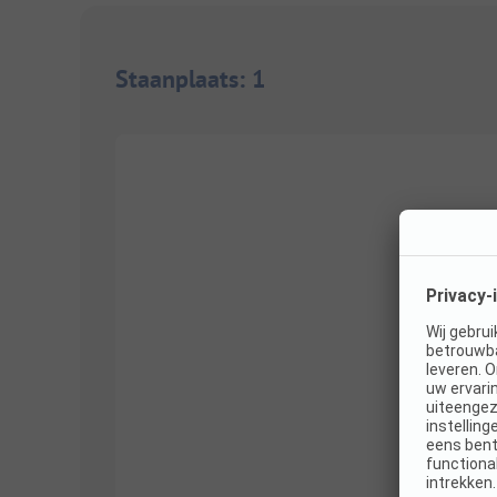
Staanplaats
:
1
1/
2