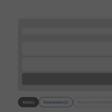
...
...
...
Alle
(
1
)
Staanplaats
(
1
)
Huuraccommodatie