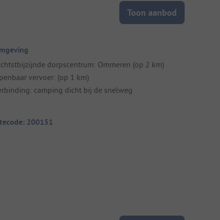
Toon aanbod
mgeving
ichtstbijzijnde dorpscentrum: Ommeren (op 2 km)
penbaar vervoer: (op 1 km)
erbinding: camping dicht bij de snelweg
itecode: 200151