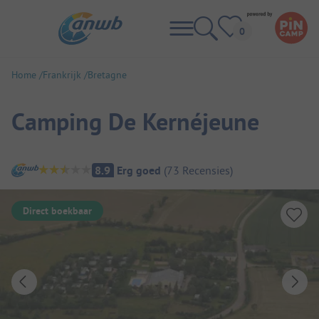
Home
Frankrijk
Bretagne
Camping De Kernéjeune
Camping overzicht
8.9
Erg goed
(
73
Recensies
)
Direct boekbaar