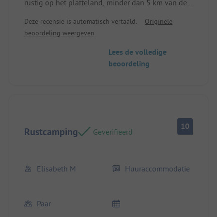
rustig op het platteland, minder dan 5 km van de
zee. De eigenaar is hartelijk en gastvrij – top! Voor
Deze recensie is automatisch vertaald.
Originele
mensen die willen ontspannen is Kernéjeune
beoordeling weergeven
ideaal. Plaats/verhuur: super schaduwrijke plek,
zoals op alle plaatsen.
Lees de volledige
beoordeling
10
Rustcamping
Geverifieerd
Elisabeth M
Huuraccommodatie
Paar