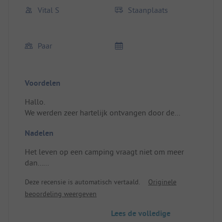
Vital S
Staanplaats
Paar
Voordelen
Hallo.
We werden zeer hartelijk ontvangen door de
campingleider en kregen alle nodige informatie
Nadelen
voor ons korte verblijf. We zullen zeker
terugkomen bij een bezoek aan de regio en maken
Het leven op een camping vraagt niet om meer
gebruik van uw aanbod. BEDANKT.
dan...
Locatie/Huisvesting: De rust om ons heen.
Locatie/Huisvesting: Niets bijzonders.
Deze recensie is automatisch vertaald.
Originele
beoordeling weergeven
Lees de volledige