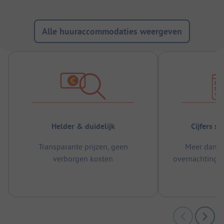
Alle huuraccommodaties weergeven
Helder & duidelijk
Cijfers s
Transparante prijzen, geen
Meer dan 5
verborgen kosten
overnachtingen
m