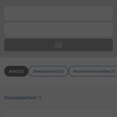
...
...
Alle
(
12
)
Staanplaatsen
(
5
)
Huuraccommodaties
(
7
)
Staanplaatsen
:
5
1/
2