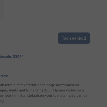
Toon aanbod
itecode: 33074
errein
lak terrein met verschillende hoge loofbomen en
agen, deels met tuinarchitectuur. Op een verbouwde
teenbakkerij. Standplaatsen voor toeristen weg van de
eg.