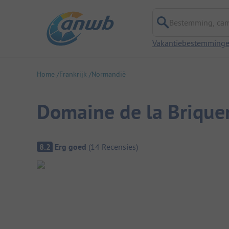
Bestemming, campi
Vakantiebestemming
Home
Frankrijk
Normandië
Domaine de la Brique
Camping overzicht
8.2
Erg goed
(
14
Recensies
)