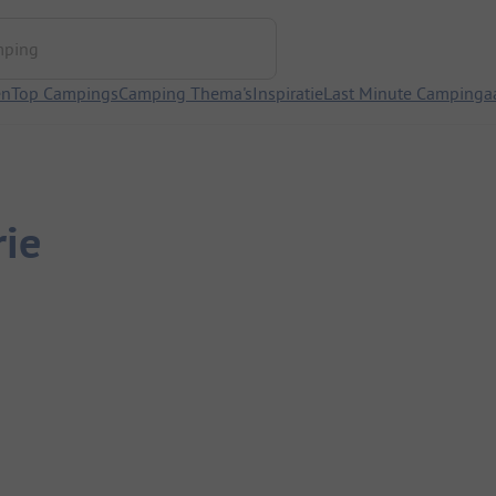
ng
en
Top Campings
Camping Thema's
Inspiratie
Last Minute Campinga
rie