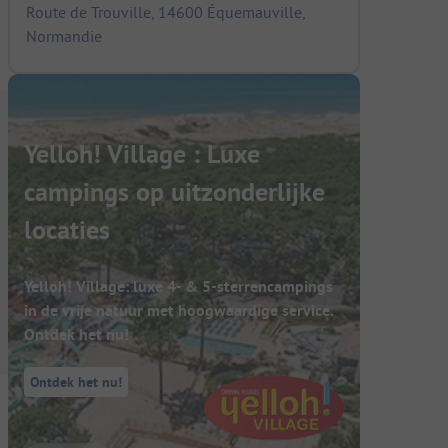
Route de Trouville, 14600 Équemauville,
Normandie
Yelloh! Village : Luxe
campings op uitzonderlijke
locaties
Yelloh! Village: luxe 4- & 5-sterrencampings
in de vrije natuur met hoogwaardige service.
Ontdek het nu!
Ontdek het nu!