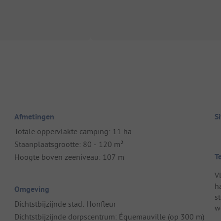
Afmetingen
S
Totale oppervlakte camping: 11 ha
Staanplaatsgrootte: 80 - 120 m²
T
Hoogte boven zeeniveau: 107 m
V
h
Omgeving
s
Dichtstbijzijnde stad: Honfleur
w
Dichtstbijzijnde dorpscentrum: Équemauville (op 300 m)