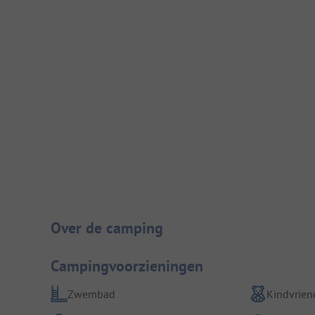
Camping introductie
Over de camping
Campingvoorzieningen
Zwembad
Kindvriend