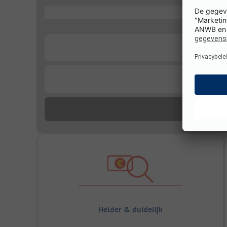
...
...
...
Helder & duidelijk