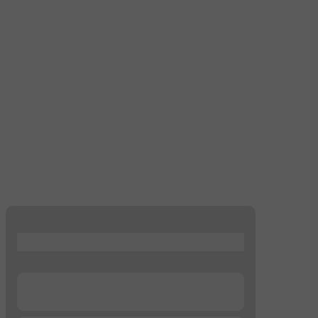
...
...