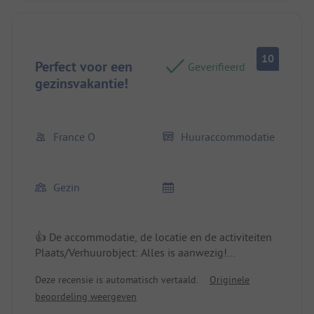
10
Perfect voor een
Geverifieerd
gezinsvakantie!
France O
Huuraccommodatie
Gezin
👍 De accommodatie, de locatie en de activiteiten
Plaats/Verhuurobject: Alles is aanwezig!
Deze recensie is automatisch vertaald.
Originele
👎 eerlijk gezegd niks
beoordeling weergeven
Plaats/Verhuurobject: Het enige wat toegevoegd
zou kunnen worden is een verlengkabel voor het