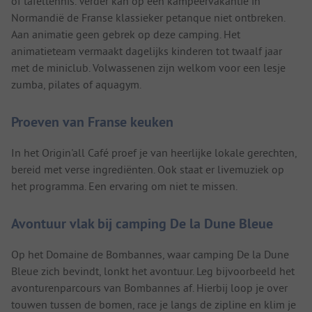
of tafeltennis. Verder kan op een kampeervakantie in
Normandië de Franse klassieker petanque niet ontbreken.
Aan animatie geen gebrek op deze camping. Het
animatieteam vermaakt dagelijks kinderen tot twaalf jaar
met de miniclub. Volwassenen zijn welkom voor een lesje
zumba, pilates of aquagym.
Proeven van Franse keuken
In het Origin'all Café proef je van heerlijke lokale gerechten,
bereid met verse ingrediënten. Ook staat er livemuziek op
het programma. Een ervaring om niet te missen.
Avontuur vlak bij camping De la Dune Bleue
Op het Domaine de Bombannes, waar camping De la Dune
Bleue zich bevindt, lonkt het avontuur. Leg bijvoorbeeld het
avonturenparcours van Bombannes af. Hierbij loop je over
touwen tussen de bomen, race je langs de zipline en klim je