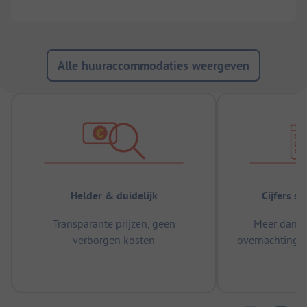
Alle huuraccommodaties weergeven
Helder & duidelijk
Cijfers s
Transparante prijzen, geen
Meer dan 5
verborgen kosten
overnachtingen
m