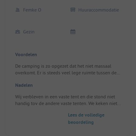
Femke O
Huuraccommodatie
Gezin
Voordelen
De camping is zo opgezet dat het niet massaal
overkomt. Er is steeds veel lege ruimte tussen de
veldjes. Daardoor is het rustig en zit je echt fijn in
Nadelen
de natuur. Het ligt heel leuk met het meer ernaast
en de zee heel dichtbij.
Wij verbleven in een vaste tent en die stond niet
Standplaats/Huuraccommodatie: Ruime, goed
handig tov de andere vaste tenten. We keken niet
ingerichte tent. Heel fijne veranda!
uit op natuur maar tegen hen aan, als de tent een
Lees de volledige
kwartslag was gedraaid was dat fijner geweest
beoordeling
Standplaats/Huuraccommodatie: Ligging, zie
hierboven