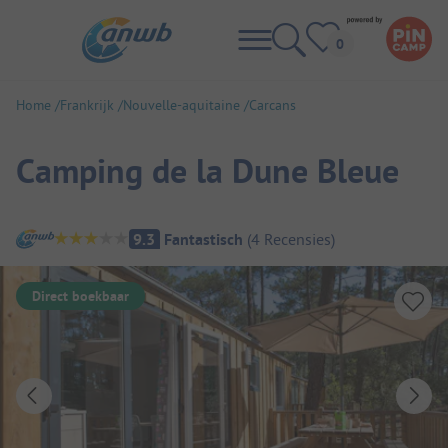
Home
Frankrijk
Nouvelle-aquitaine
Carcans
Camping de la Dune Bleue
Camping overzicht
9.3
Fantastisch
(
4
Recensies
)
Direct boekbaar