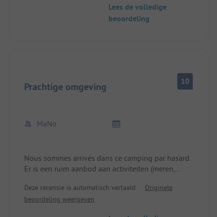
Lees de volledige
koffiezetapparaat, zodat ik het niet op het
beoordeling
afdruiprek hoef te zetten.
10
Prachtige omgeving
MaNo
Nous sommes arrivés dans ce camping par hasard.
Er is een ruim aanbod aan activiteiten (meren,
oceanen, wandelpaden, paardenkoetsen, enz.) en
Deze recensie is automatisch vertaald.
Originele
de omgeving in dit bos is echt heel aangenaam.
beoordeling weergeven
En quelques coups de pédales on est à Lacanau
ou à Carcans. Nous avons vraiment apprécié cet