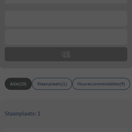
...
...
...
Alle
(
10
)
Staanplaats
(
1
)
Huuraccommodaties
(
9
)
Staanplaats
:
1
1/
3