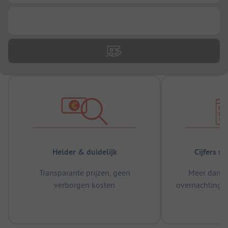
...
Helder & duidelijk
Cijfers s
Transparante prijzen, geen
Meer dan 5
verborgen kosten
overnachtingen
m