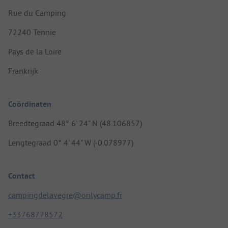
Rue du Camping
72240 Tennie
Pays de la Loire
Frankrijk
Coördinaten
Breedtegraad 48° 6' 24" N (48.106857)
Lengtegraad 0° 4' 44" W (-0.078977)
Contact
campingdelavegre@onlycamp.fr
+33768778572