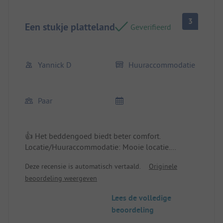
3
Een stukje platteland
Geverifieerd
Yannick D
Huuraccommodatie
Paar
👍 Het beddengoed biedt beter comfort.
Locatie/Huuraccommodatie: Mooie locatie.
Deze recensie is automatisch vertaald.
Originele
👎 Er is onderhoud nodig.
beoordeling weergeven
Lees de volledige
beoordeling