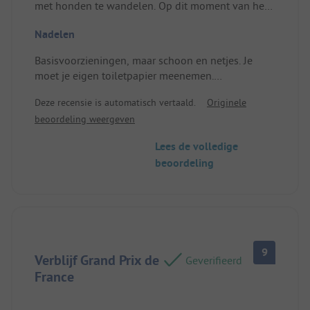
met honden te wandelen. Op dit moment van het
jaar heel rustig. Geschikt voor een tussenstop op
Nadelen
onze terugweg naar het noorden.
Plek/verhuurde accommodatie: Locatie en
Basisvoorzieningen, maar schoon en netjes. Je
omgeving. In dit seizoen hadden we de meeste
moet je eigen toiletpapier meenemen.
plaatsen om uit te kiezen.
Plek/verhuurde accommodatie: We stonden naast
Deze recensie is automatisch vertaald.
Originele
het meer, maar de kikkers waren 's nachts erg
beoordeling weergeven
luidruchtig, en hoewel je daar niet veel aan kunt
doen, kun je overwegen om een plek aan de
Lees de volledige
andere kant van de camping te kiezen.
beoordeling
9
Verblijf Grand Prix de
Geverifieerd
France