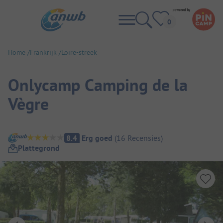
Home
Frankrijk
Loire-streek
Onlycamp Camping de la
Vègre
Camping overzicht
8.4
Erg goed
(
16
Recensies
)
Plattegrond