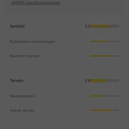
ANWB classificatiemodel
Sanitair
3.3
Bijzondere voorzieningen
Kwaliteit sanitair
Terrein
2.9
Staanplaatsen
Indruk terrein