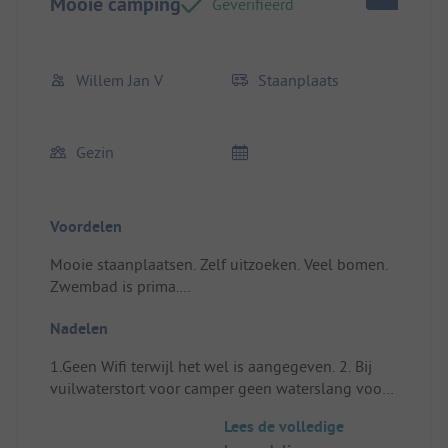
Mooie camping
Geverifieerd
Willem Jan V
Staanplaats
Gezin
Voordelen
Mooie staanplaatsen. Zelf uitzoeken. Veel bomen.
Zwembad is prima.
Standplaats/Huuraccommodatie: Prima plek. Veel
Nadelen
schaduw
1.Geen Wifi terwijl het wel is aangegeven. 2. Bij
vuilwaterstort voor camper geen waterslang voor
schoon water.
Lees de volledige
Standplaats/Huuraccommodatie: Waterkraan op