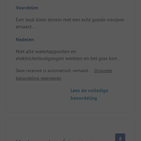
Voordelen
Een leuk klein terrein met een echt goede visvijver
ernaast.
Plek/huisvesting: Caravanplek met veel ruimte.
Nadelen
Niet alle watertappunten en
elektriciteitsuitgangen werkten en het gras kon
wel een knipbeurt gebruiken.
Deze recensie is automatisch vertaald.
Originele
Plek/huisvesting: De meeste plekken zijn
beoordeling weergeven
schaduwrijk, wat geen probleem was.
Lees de volledige
beoordeling
8