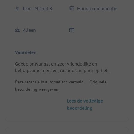
Jean- Michel B
Huuraccommodatie
Alleen
Voordelen
Goede ontvangst en zeer vriendelijke en
behulpzame mensen, rustige camping op het
platteland.
Deze recensie is automatisch vertaald.
Originele
Plaats/Huuraccommodatie: goed uitgeruste tent
beoordeling weergeven
met comfortabele beddengoed.
Lees de volledige
beoordeling