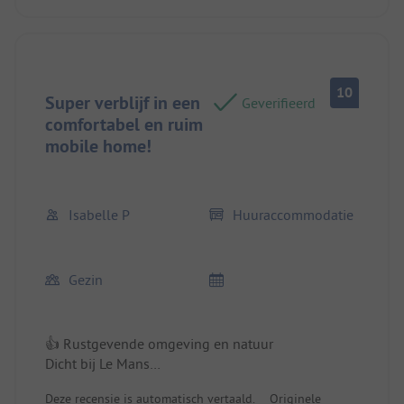
10
Super verblijf in een
Geverifieerd
comfortabel en ruim
mobile home!
Isabelle P
Huuraccommodatie
Gezin
👍 Rustgevende omgeving en natuur
Dicht bij Le Mans
Plek/Huuraccommodatie: Groot en comfortabel
Deze recensie is automatisch vertaald.
Originele
met een beschut terras.