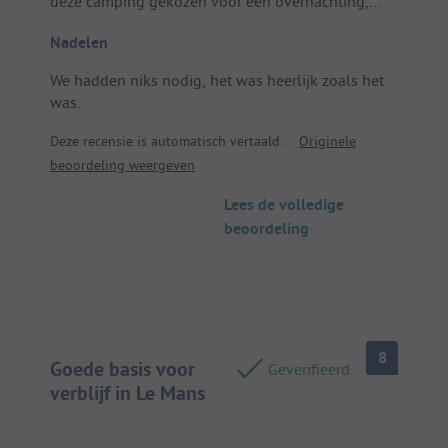
deze camping gekozen voor een overnachting,
maar hadden gewild dat we een extra nacht
Nadelen
hadden gepland.
We hadden niks nodig, het was heerlijk zoals het
was.
Deze recensie is automatisch vertaald.
Originele
beoordeling weergeven
Lees de volledige
beoordeling
8
Goede basis voor
Geverifieerd
verblijf in Le Mans