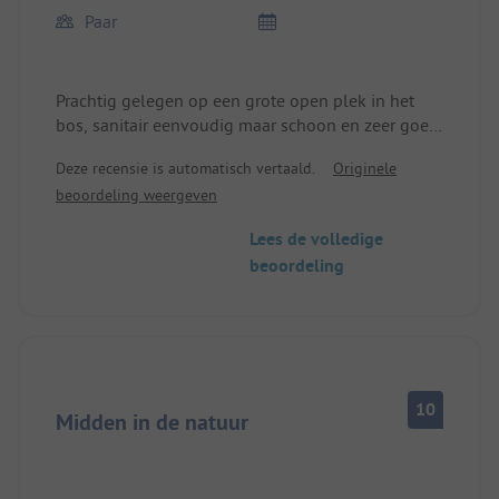
Paar
Prachtig gelegen op een grote open plek in het
bos, sanitair eenvoudig maar schoon en zeer goed
onderhouden. Heel rustig, een prima uitgangspunt
Deze recensie is automatisch vertaald.
Originele
voor wandelingen. We voelden ons helemaal
beoordeling weergeven
thuis.
Lees de volledige
beoordeling
10
Midden in de natuur