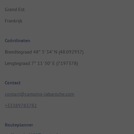
Grand Est
Frankrijk
Coördinaten
Breedtegraad 48° 5' 34" N (48.092937)
Lengtegraad 7° 11' 50" E (7.197378)
Contact
contact@camping-labaroche.com
+33389783782
Routeplanner