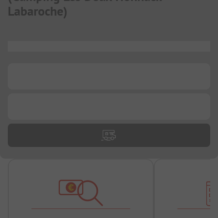
Labaroche
)
...
...
...