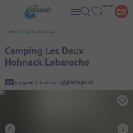
Home
Frankrijk
Grand Est
Camping Les Deux
Hohnack Labaroche
Camping overzicht
Plattegrond
8.4
Erg goed
(
5
Recensies
)