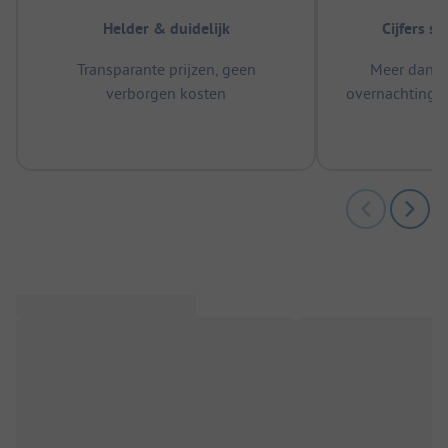
Helder & duidelijk
Cijfers s
Transparante prijzen, geen
Meer dan 5
verborgen kosten
overnachtingen
m