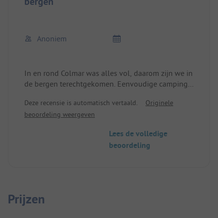
bergen
Anoniem
In en rond Colmar was alles vol, daarom zijn we in
de bergen terechtgekomen. Eenvoudige camping,
idyllisch in de bergen aan de rand van het bos. Erg
Deze recensie is automatisch vertaald.
Originele
aardige medewerkers.
beoordeling weergeven
Sporadische busverbinding naar Colmar (heel
vroeg in de ochtend, dan pas weer 's middags. In
Lees de volledige
de vroege avond gaat de laatste bus terug) Met de
beoordeling
fiets niet ver, maar terug naar de camping
behoorlijk wat hoogte meters.
Prijzen