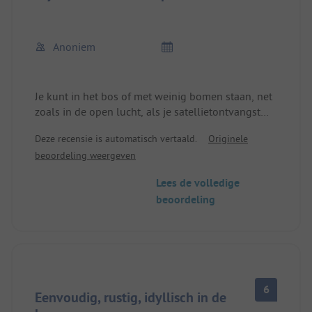
Anoniem
Je kunt in het bos of met weinig bomen staan, net
zoals in de open lucht, als je satellietontvangst
nodig hebt, omdat je niets beters te doen hebt ;)
Deze recensie is automatisch vertaald.
Originele
Vriendelijke, behulpzame ontvangst, spreekt
beoordeling weergeven
echter alleen Frans.
Lees de volledige
beoordeling
6
Eenvoudig, rustig, idyllisch in de