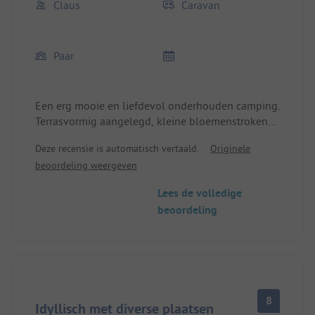
Claus
Caravan
Paar
Een erg mooie en liefdevol onderhouden camping.
Terrasvormig aangelegd, kleine bloemenstroken
omzomen de staanplaatsen. Zeer schoon sanitair.
Deze recensie is automatisch vertaald.
Originele
Zeer rustige camping, omgeven door bomen met
beoordeling weergeven
staanplaatsen zowel op de open plek als
verscholen tussen de bomen. Zeer goede
Lees de volledige
broodjesservice, gratis WLAN bij de receptie.
beoordeling
8
Idyllisch met diverse plaatsen