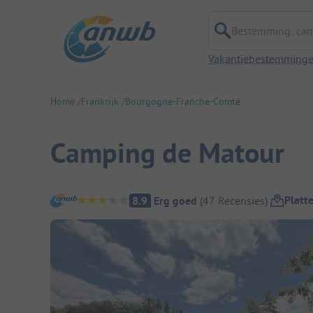
Bestemming, campi
Vakantiebestemming
Home
Frankrijk
Bourgogne-Franche-Comté
Camping de Matour
Camping overzicht
Platt
8.9
Erg goed
(
47
Recensies
)