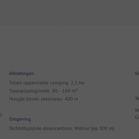
Afmetingen
S
Totale oppervlakte camping: 2,5 ha
Staanplaatsgrootte: 80 - 160 m²
T
Hoogte boven zeeniveau: 400 m
W
0
G
Omgeving
Dichtstbijzijnde dorpscentrum: Matour (op 300 m)