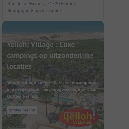
Rue de la Piscine 2, 71520 Matour,
Bourgogne-Franche-Comté
Yelloh! Village : Luxe
campings op uitzonderlijke
locaties
Yelloh! Village: luxe 4- & 5-sterrencampings
in de vrije natuur met hoogwaardige service.
Ontdek het nu!
Ontdek het nu!