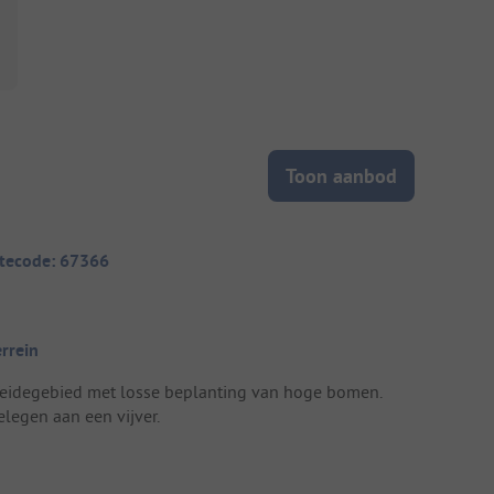
Toon aanbod
itecode: 67366
errein
eidegebied met losse beplanting van hoge bomen.
elegen aan een vijver.