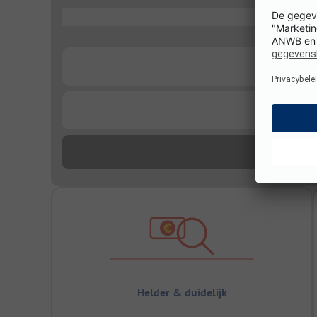
...
...
...
Helder & duidelijk