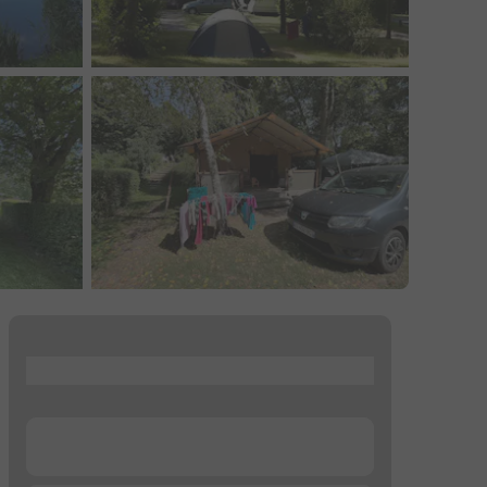
...
...