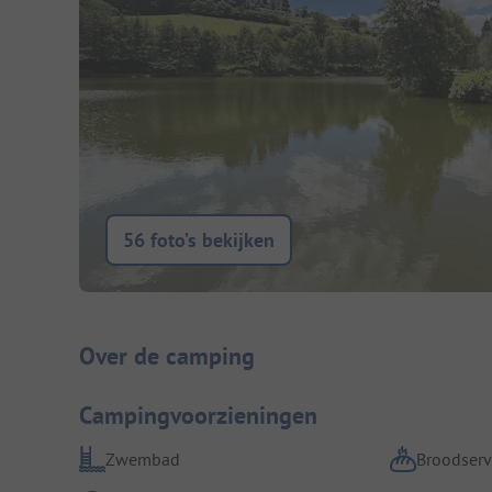
56 foto’s bekijken
Camping introductie
Over de camping
Campingvoorzieningen
Zwembad
Broodserv