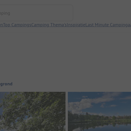
ng
en
Top Campings
Camping Thema's
Inspiratie
Last Minute Campinga
egrond