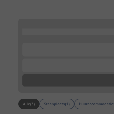
...
...
...
Alle
(
3
)
Staanplaats
(
1
)
Huuraccommodatie