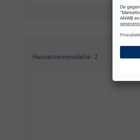
Huuraccommodatie
:
2
1/
7