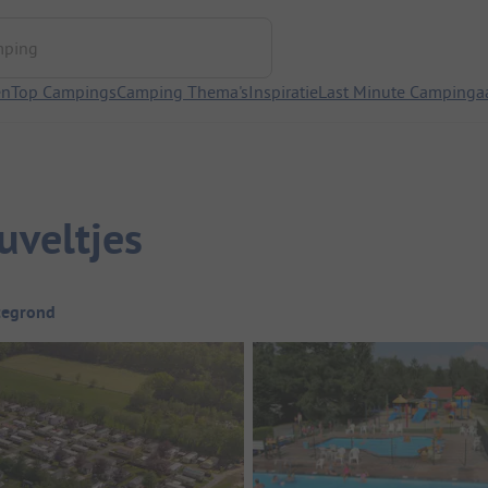
ng
en
Top Campings
Camping Thema's
Inspiratie
Last Minute Campinga
veltjes
tegrond