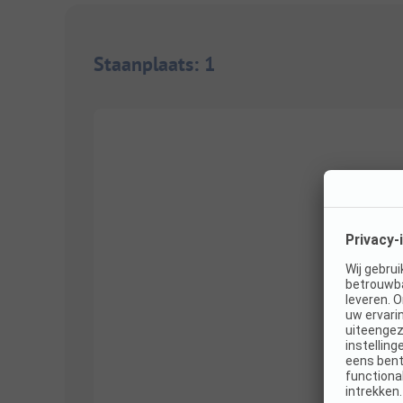
Staanplaats
:
1
1/
4