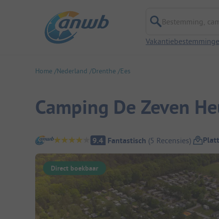
Bestemming, campi
Vakantiebestemming
Home
Nederland
Drenthe
Ees
Camping De Zeven Heu
Camping overzicht
Plat
9.4
Fantastisch
(
5
Recensies
)
Direct boekbaar