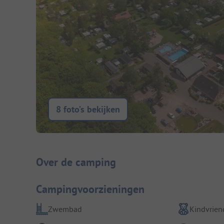
8 foto’s bekijken
Camping introductie
Over de camping
Campingvoorzieningen
Zwembad
Kindvriend