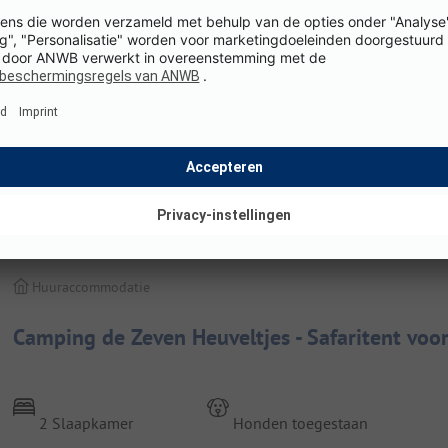
Huuraccommodatie
Camping de Zeven Heuveltjes - Safaritent voor 
2 Slaapkamer
Honden toegestaan