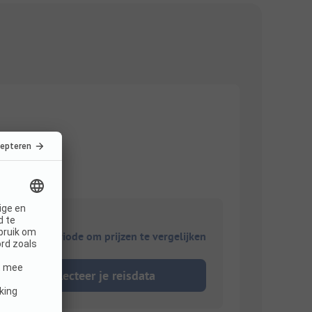
ies je reisperiode om prijzen te vergelijken
Selecteer je reisdata