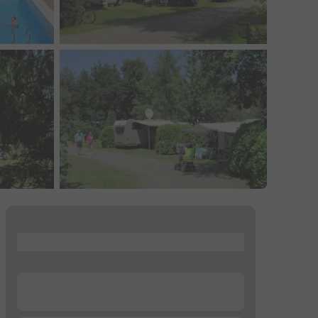
...
...