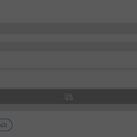
s
(
2
)