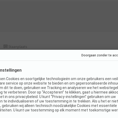
Staanplaats
Comfortplaats
Honden toegestaan
K
Details en voorzieningen