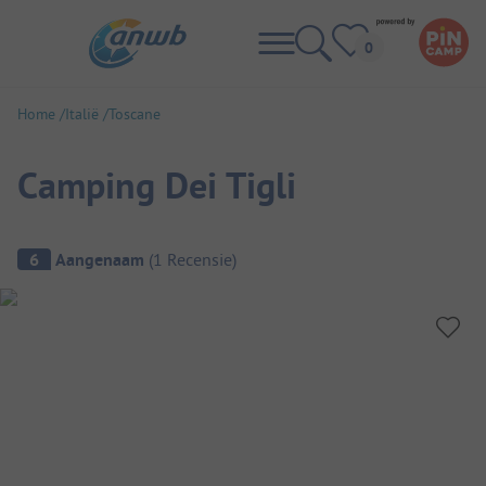
Home
Italië
Toscane
Camping Dei Tigli
Camping overzicht
6
Aangenaam
(
1
Recensie
)