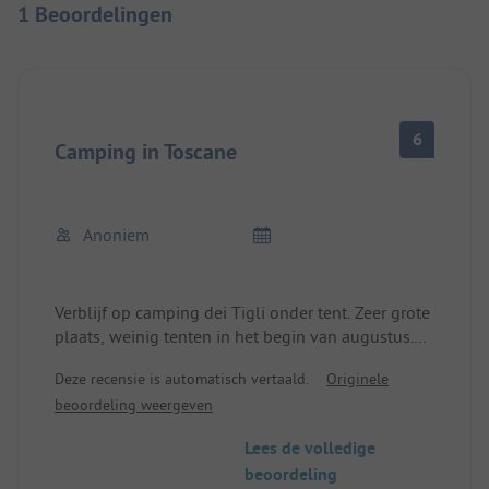
1 Beoordelingen
6
Camping in Toscane
Anoniem
Verblijf op camping dei Tigli onder tent. Zeer grote
plaats, weinig tenten in het begin van augustus.
Grote camping op 20 minuten van de zee, gratis
Deze recensie is automatisch vertaald.
Originele
parkeergelegenheid maar erg klein en beperkte
beoordeling weergeven
openingstijden. Piscine et douches chaudes
payantes en supplément. Voorbereid.
Lees de volledige
beoordeling