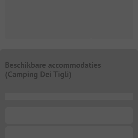
Beschikbare accommodaties
(
Camping Dei Tigli
)
...
...
...