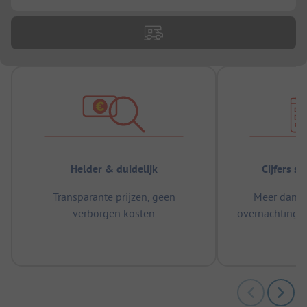
Helder & duidelijk
Cijfers s
Transparante prijzen, geen
Meer dan 5
verborgen kosten
overnachtingen
m