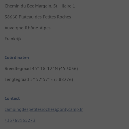
Chemin du Bec Margain, St Hilaire 1
38660 Plateau des Petites Roches
Auvergne-Rhône-Alpes
Frankrijk
Coördinaten
Breedtegraad 45° 18' 12" N (45.3036)
Lengtegraad 5° 52' 57" E (5.88276)
Contact
campingdespetitesroches@onlycamp.fr
+33768965273