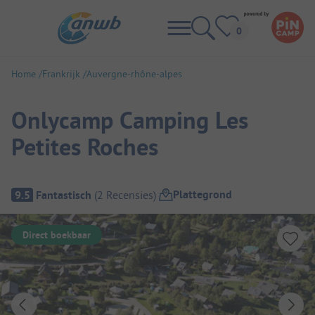
Home
Frankrijk
Auvergne-rhône-alpes
Onlycamp Camping Les
Petites Roches
Camping overzicht
Plattegrond
9.5
Fantastisch
(
2
Recensies
)
Direct boekbaar