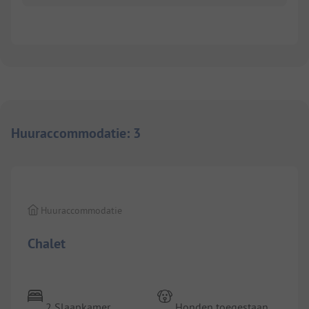
Huuraccommodatie
:
3
1/
6
Huuraccommodatie
Chalet
2 Slaapkamer
Honden toegestaan