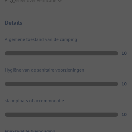
Meer over verificatie
Details
Algemene toestand van de camping
10
Hygiëne van de sanitaire voorzieningen
10
staanplaats of accommodatie
10
Prijs-kwaliteitverhouding