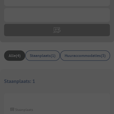
...
Alle
(
4
)
Staanplaats
(
1
)
Huuraccommodaties
(
3
)
Staanplaats
:
1
1/
7
Staanplaats