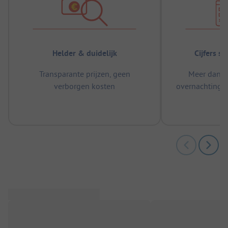
Helder & duidelijk
Cijfers s
Transparante prijzen, geen
Meer dan 5
verborgen kosten
overnachtingen
m