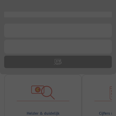
...
...
...
Helder & duidelijk
Cijfers s