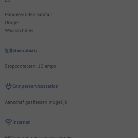
Mindervaliden sanitair
Droger
Wasmachines
Staanplaats
Stopcontacten: 10 amps
Camperservicestation
Aanschaf gasflessen mogelijk
Internet
WiFi op een deel van het terrein