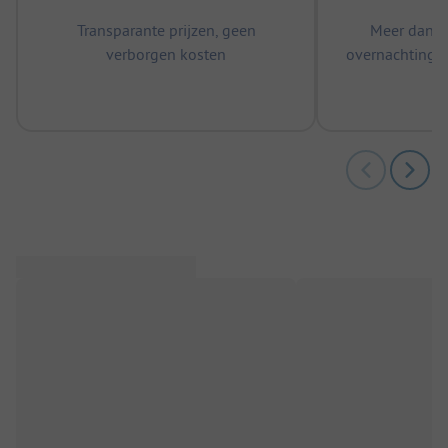
Transparante prijzen, geen
Meer dan 5
verborgen kosten
overnachtingen
m