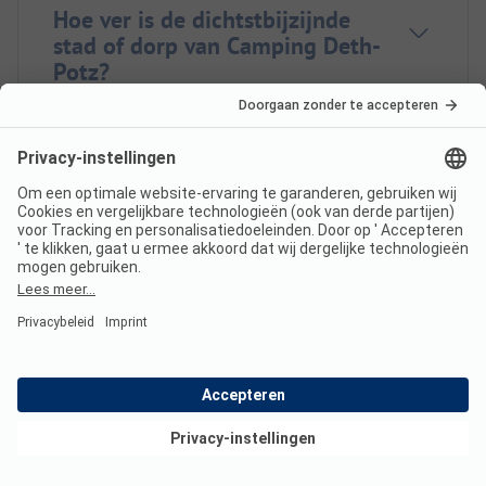
Hoe ver is de dichtstbijzijnde
stad of dorp van Camping Deth-
Potz?
Wanneer is Camping Deth-Potz
open?
Is er een complete
camperservicestation op
Camping Deth-Potz?
Bekijk deals