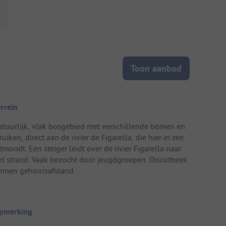
Toon aanbod
errein
atuurlijk, vlak bosgebied met verschillende bomen en
ruiken, direct aan de rivier de Figarella, die hier in zee
tmondt. Een steiger leidt over de rivier Figarella naar
et strand. Vaak bezocht door jeugdgroepen. Discotheek
innen gehoorsafstand.
pmerking