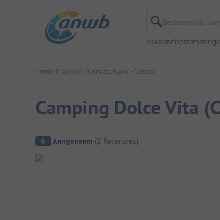
Bestemming, campi
Vakantiebestemming
Home
Frankrijk
Corsica
Calvi - Corsica
Camping Dolce Vita (C
Camping overzicht
6
Aangenaam
(
2
Recensies
)