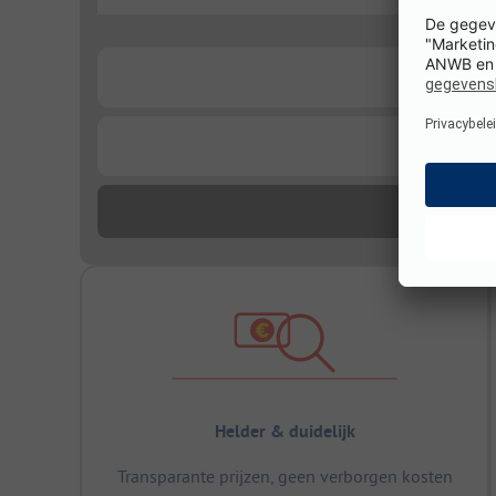
...
...
...
Helder & duidelijk
Transparante prijzen, geen verborgen kosten