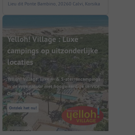
Lieu dit Ponte Bambino, 20260 Calvi, Korsika
Yelloh! Village : Luxe
campings op uitzonderlijke
locaties
Yelloh! Village: luxe 4- & 5-sterrencampings
in de vrije natuur met hoogwaardige service.
Ontdek het nu!
Ontdek het nu!