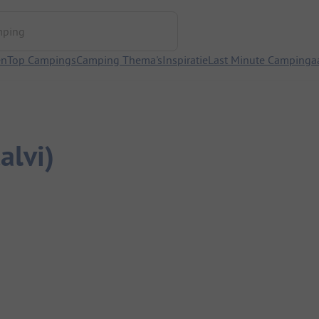
ng
en
Top Campings
Camping Thema's
Inspiratie
Last Minute Campinga
alvi)