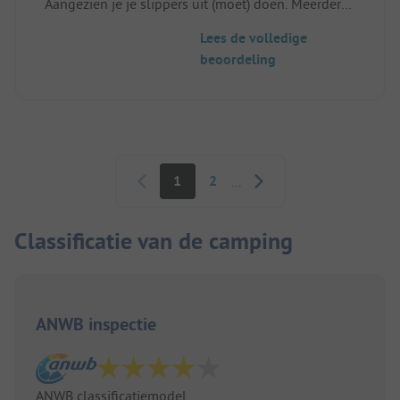
Aangezien je je slippers uit (moet) doen. Meerdere
mensen echt zien glijden. Zou echt een
Lees de volledige
verbeterpunt zijn.
beoordeling
Paginering
1
2
...
Classificatie van de camping
ANWB inspectie
ANWB classificatiemodel