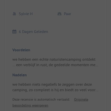
Sylvie H
Paar
6 Dagen Geleden
Voordelen
we hebben een echte naturistencamping ontdekt
... een verblijf in rust, de gedeelde momenten met
andere kampeerders, de gezellige avonden ... en
Nadelen
zeer mooie ontmoetingen met andere
kampeerders en ook met het personeel en het
we hebben niets negatiefs te zeggen over deze
management ... dank voor dit aangename verblijf,
camping, zo compleet is hij en biedt zo veel voor
we komen terug en vooral kunnen we het
de kampeerders ... dus alles is in orde.
aanbevelen ...
Deze recensie is automatisch vertaald.
Originele
Locatie/Huuraccommodatie: zeer mooie locatie en
beoordeling weergeven
vooral zeer goed georiënteerd bij onze aankomst