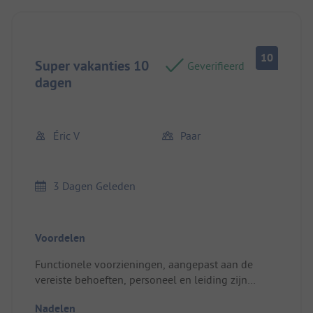
10
Super vakanties 10
Geverifieerd
dagen
Éric V
Paar
3 Dagen Geleden
Voordelen
Functionele voorzieningen, aangepast aan de
vereiste behoeften, personeel en leiding zijn
attent, reactief, behulpzaam, vriendelijk en
Nadelen
zorgzaam. Aardige animaties. Gevarieerd eten,