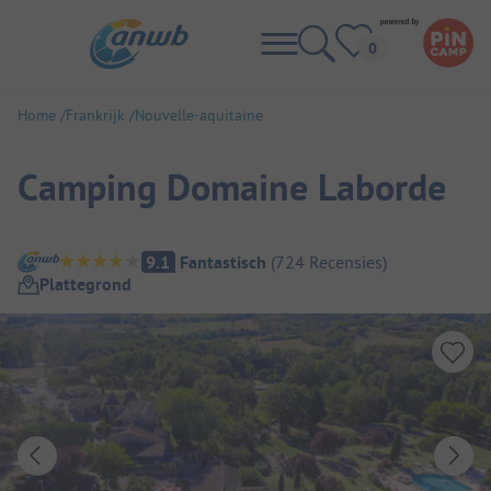
Home
Frankrijk
Nouvelle-aquitaine
Camping Domaine Laborde
Camping overzicht
9.1
Fantastisch
(
724
Recensies
)
Plattegrond