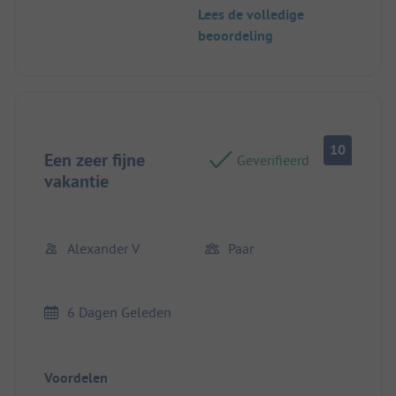
... schaduwrijk en rustig zoals de hele camping ...
Lees de volledige
waterpunt en elektriciteit in de buurt ... zeer goed
beoordeling
10
Een zeer fijne
Geverifieerd
vakantie
Alexander V
Paar
6 Dagen Geleden
Voordelen