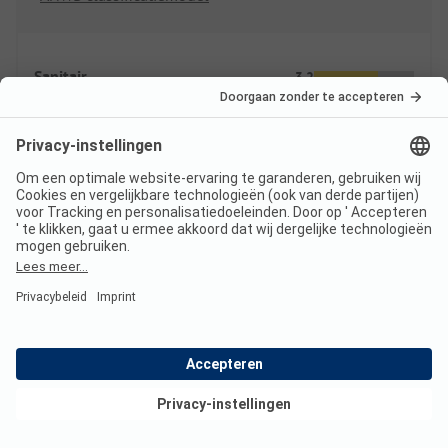
Sanitair
3.2
Bijzondere voorzieningen
Kwaliteit sanitair
Terrein
2.8
Staanplaatsen
Indruk terrein
Bekijk deals