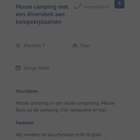
8
Mooie camping met
Geverifieerd
een diversiteit aan
kampeerplaatsen
Marleen T
Paar
Vorige Week
Voordelen
Mooie camping in een leuke omgeving. Mooie
flora op de camping. Fijn restaurant en bar.
Standplaats/Huuraccommodatie: Mooie plek 78.
Nadelen
Heerlijk rustig om ons heen.
Wij vonden de douchevloer echt te glad.