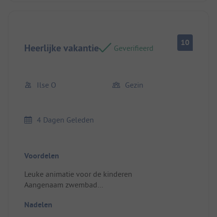
10
Heerlijke vakantie
Geverifieerd
Ilse O
Gezin
4 Dagen Geleden
Voordelen
Leuke animatie voor de kinderen
Aangenaam zwembad
Veel te beleven in de omgeving.
Nadelen
Plaats/Huuraccommodatie: Ruim huisje
Voldoende privacy