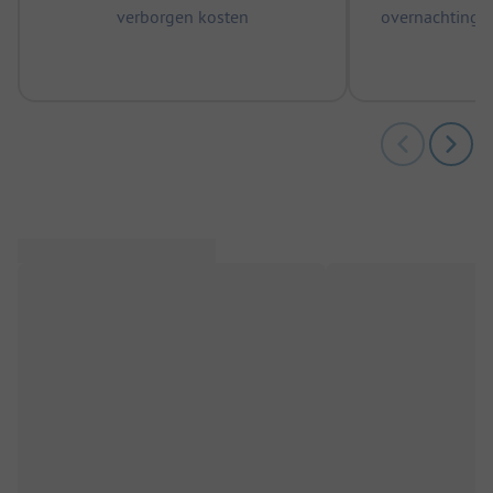
verborgen kosten
overnachtingen
m