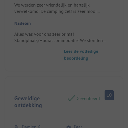
We werden zeer vriendelijk en hartelijk
verwelkomd. De camping zelf is zeer mooi
onderhouden en voldoet meer dan verwacht aan
Nadelen
de hygiënische normen. Zeer diervriendelijk. Moest
je van vissen houden kan je dat hier zeker naar
Alles was voor ons zeer prima!
hartelust doen. Bij aankomst ontvang je ook hele
Standplaats/Huuraccommodatie: We stonden
mooie wandelroutes die starten vanaf de camping
prima beneden aan een beekje
en bezienswaardigheden in de buurt. Wij hebben
Lees de volledige
alvast zeer leuke fietstochtjes beleefd.
beoordeling
Standplaats/Huuraccommodatie: Mooie
grondstoffen waar we onze camper van 7.5m
mochten plaatsen.
10
Geweldige
Geverifieerd
ontdekking
Damien G
Paar