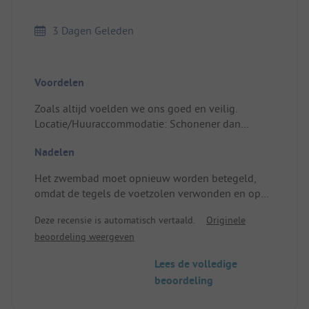
3 Dagen Geleden
Voordelen
Zoals altijd voelden we ons goed en veilig.
Locatie/Huuraccommodatie: Schonener dan
voorgaande jaren.
Nadelen
Het zwembad moet opnieuw worden betegeld,
omdat de tegels de voetzolen verwonden en op
sommige randen of in de spa ontbreken en
Deze recensie is automatisch vertaald.
Originele
bijzonder scherp zijn.
beoordeling weergeven
En vervang het water in de voetbaden ten minste
2 keer per dag!!!
Lees de volledige
Locatie/Huuraccommodatie: Koelkast die ons veel
beoordeling
eten heeft laten verliezen.
Het ouderslaapbed... Een nachtmerrie.