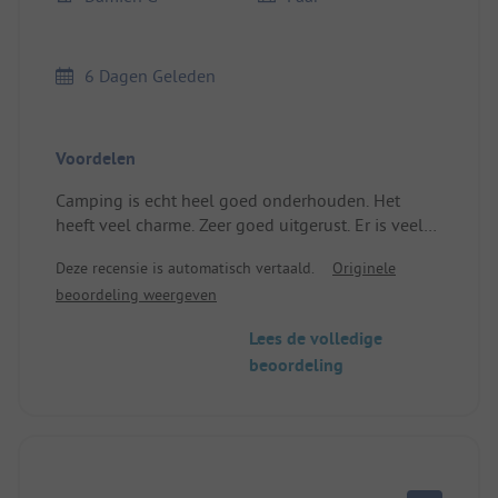
6 Dagen Geleden
Voordelen
Camping is echt heel goed onderhouden. Het
heeft veel charme. Zeer goed uitgerust. Er is veel
respect. Mijn eerste naturistische ervaring maakt
Deze recensie is automatisch vertaald.
Originele
dat ik het opnieuw wil proberen.
beoordeling weergeven
Locatie/Accommodatie: Rustig en ruim.
Lees de volledige
beoordeling