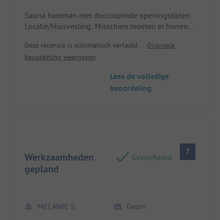
goede keuken. Locatie/Huisvesting: Voorzieningen
Sauna hamman met doorlopende openingstijden.
zijn aangepast aan onze behoeften voor dit type
Locatie/Huisvesting: Misschien moeten er horren
verblijf, schone en functionele bungalow goed
worden voorzien!
uitgerust.
Deze recensie is automatisch vertaald.
Originele
beoordeling weergeven
Lees de volledige
beoordeling
7
Werkzaamheden
Geverifieerd
gepland
MELANIE S
Gezin