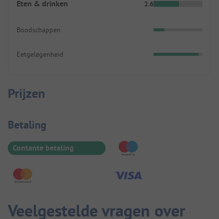
Eten & drinken
2.6
Boodschappen
Eetgelegenheid
Prijzen
Betaalinformatie
Betaling
Contante betaling
Veelgestelde vragen over