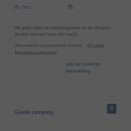
Paar
We gebruikten de campingplaats op de terugreis
(buiten seizoen) voor één nacht.
30 euro voor 1 camper en 2 personen. Vinden we
Deze recensie is automatisch vertaald.
Originele
te duur, vooral omdat de sanitaire voorzieningen
beoordeling weergeven
van onder standaard zijn, bovendien ligt de
camping direct aan een drukke weg. Er is een
Lees de volledige
stroomaansluiting en mogelijkheid voor het legen
beoordeling
van chemische toiletten. Betaling was alleen
contant mogelijk.
8
Goede camping