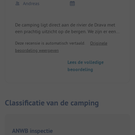
Andreas
De camping ligt direct aan de rivier de Drava met
een prachtig uitzicht op de bergen. We zijn er een
nacht gestopt op weg naar Kroatië. De sanitaire
Deze recensie is automatisch vertaald.
Originele
voorzieningen zijn prima. De ontvangst is erg
beoordeling weergeven
vriendelijk en ongecompliceerd. Je kunt er ook
goed eten. Ik zal er weer stoppen, zelfs voor
Lees de volledige
langer.
beoordeling
Classificatie van de camping
ANWB inspectie