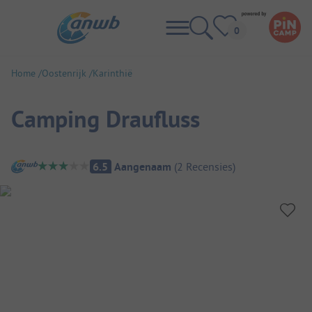
Home
Oostenrijk
Karinthië
Camping Draufluss
Camping overzicht
6.5
Aangenaam
(
2
Recensies
)