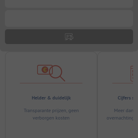
...
Helder & duidelijk
Cijfers s
Transparante prijzen, geen
Meer dan 5
verborgen kosten
overnachtingen
m