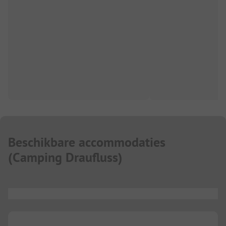
Beschikbare accommodaties
(
Camping Draufluss
)
...
...