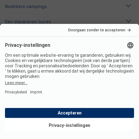
Boekbare campings
Een stacaravan huren
Over ANWB Camping
Volg ons
ANWB Camping App
nu gratis gebruiken