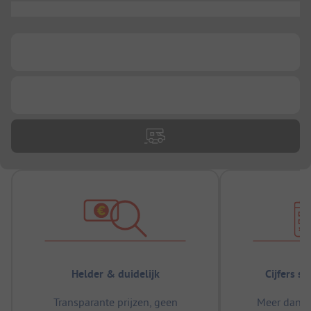
...
...
...
Helder & duidelijk
Cijfers s
Transparante prijzen, geen
Meer dan 5