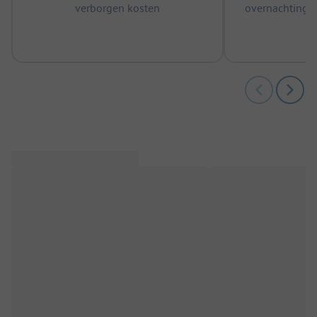
verborgen kosten
overnachtingen
m