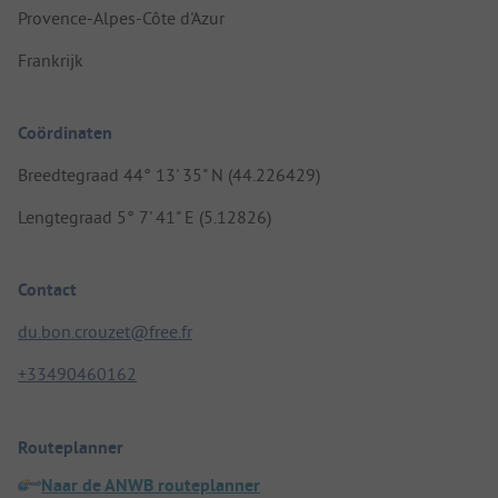
Provence-Alpes-Côte d'Azur
Frankrijk
Coördinaten
Breedtegraad 44° 13' 35" N (44.226429)
Lengtegraad 5° 7' 41" E (5.12826)
Contact
du.bon.crouzet@free.fr
+33490460162
Routeplanner
Naar de ANWB routeplanner