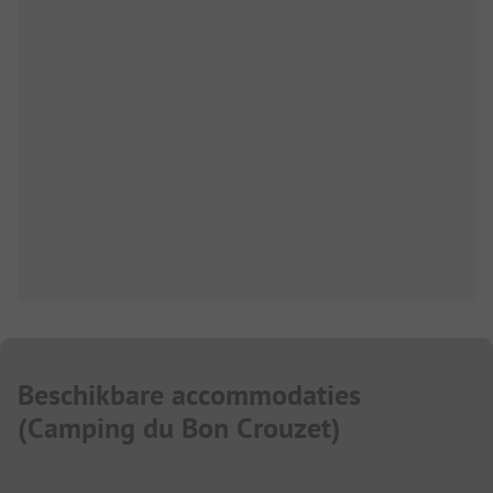
Beschikbare accommodaties
(
Camping du Bon Crouzet
)